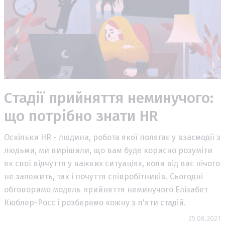
Стадії прийняття неминучого:
що потрібно знати HR
Оскільки HR - людина, робота якої полягає у взаємодії з
людьми, ми вирішили, що вам буде корисно розуміти
як свої відчуття у важких ситуаціях, коли від вас нічого
не залежить, так і почуття співробітників. Сьогодні
обговоримо модель прийняття неминучого Елізабет
Кюблер-Росс і розберемо кожну з п'яти стадій.
25.08.2021