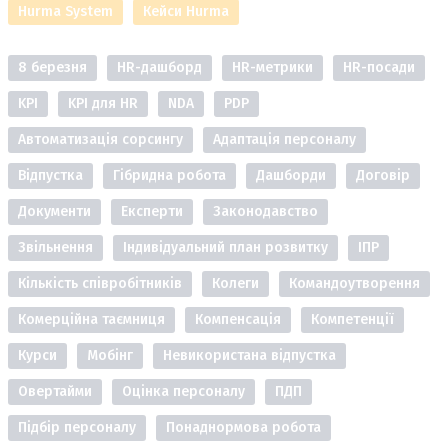
Hurma System
Кейси Hurma
8 березня
HR-дашборд
HR-метрики
HR-посади
KPI
KPI для HR
NDA
PDP
Автоматизація сорсингу
Адаптація персоналу
Відпустка
Гібридна робота
Дашборди
Договір
Документи
Експерти
Законодавство
Звільнення
Індивідуальний план розвитку
ІПР
Кількість співробітників
Колеги
Командоутворення
Комерційна таємниця
Компенсація
Компетенції
Курси
Мобінг
Невикористана відпустка
Овертайми
Оцінка персоналу
ПДП
Підбір персоналу
Понаднормова робота