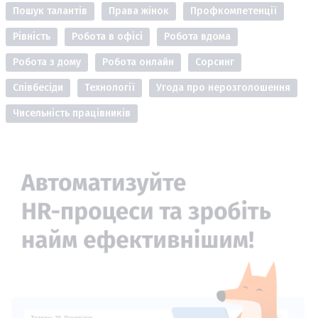
Пошук талантів
Права жінок
Профкомпетенції
Рівність
Робота в офісі
Робота вдома
Робота з дому
Робота онлайн
Сорсинг
Співбесіди
Технології
Угода про нерозголошення
Чисельність працівників