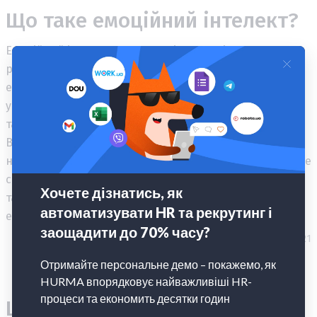
Що таке емоційний інтелект?
Емоційний інтелект – це здатність розпізнавати,
розуміти, керувати та ефективно використовувати
емоції в собі та у стосунках з іншими. Це передбачає
усвідомлення власних емоцій і відповідність їм, а
також чутливість до емоцій інших і співчуття до них.
В останні роки все більше компаній схиляються до
найму людей, у яких високий емоційний інтелект. Адже
саме ці люди здатні ефективно працювати в команді
та керувати персоналом, розуміючи його потреби та
емоції.
21.08.2021
Що таке емоційна