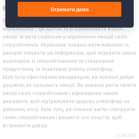
компетентність?
Емоційна компетентність у контексті менеджменту та
керівництва – це здатність усвідомлювати власні
емоції та мати соціальне усвідомлення емоцій своїх
співробітників. Керівники повинні мати можливість
використовувати цю інформацію, щоб керувати своєю
взаємодією зі співробітниками та створювати
продуктивну та позитивну робочу атмосферу.
Щоб бути ефективним менеджером, ви повинні добре
розуміти, як працюють емоції. Ви повинні вміти читати
емоції своїх співробітників і відповідним чином
реагувати, щоб підтримувати здорову атмосферу на
робочому місці. Крім того, ви повинні вміти співчувати
своїм співробітникам і розуміти їхні почуття, щоб
встановити довіру.
21.08.2021