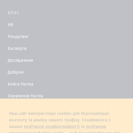
БЛОГ
HR
Рекрутинг
Експерти
Дослідження
Добірки
Кейси Hurma
Оновлення Hurma
HR Глосарій
Наш сайт використовує cookies для персоналізації
контенту та аналізу нашого трафіку. Ознайомтеся з
нашою
політикою конфіденційності
та
політикою