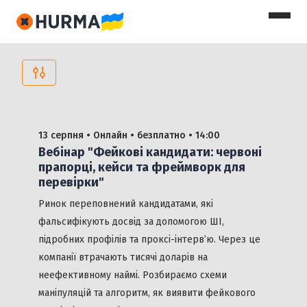
Календар HR-івентів
13 серпня •
Онлайн •
безплатно
• 14:00
Вебінар "Фейкові кандидати: червоні
прапорці, кейси та фреймворк для
перевірки"
Ринок переповнений кандидатами, які
фальсифікують досвід за допомогою ШІ,
підробних профілів та проксі-інтерв’ю. Через це
компанії втрачають тисячі доларів на
неефективному наймі. Розбираємо схеми
маніпуляцій та алгоритм, як виявити фейкового