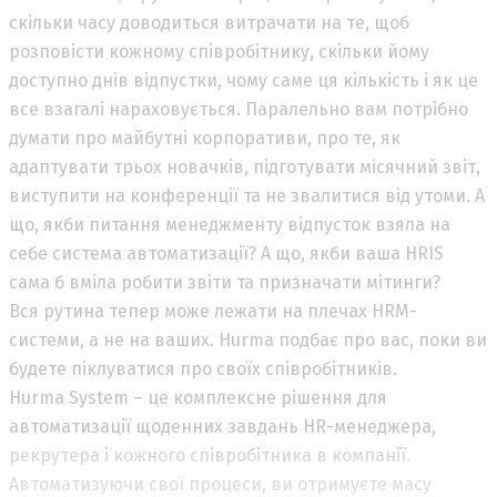
скільки часу доводиться витрачати на те, щоб
розповісти кожному співробітнику, скільки йому
доступно днів відпустки, чому саме ця кількість і як це
все взагалі нараховується. Паралельно вам потрібно
думати про майбутні корпоративи, про те, як
адаптувати трьох новачків, підготувати місячний звіт,
виступити на конференції та не звалитися від утоми. А
що, якби питання менеджменту відпусток взяла на
себе система автоматизації? А що, якби ваша HRIS
сама б вміла робити звіти та призначати мітинги?
Вся рутина тепер може лежати на плечах HRM-
системи, а не на ваших. Hurma подбає про вас, поки ви
будете піклуватися про своїх співробітників.
Hurma System – це комплексне рішення для
автоматизації щоденних завдань HR-менеджера,
рекрутера і кожного співробітника в компанії.
Автоматизуючи свої процеси, ви отримуєте масу