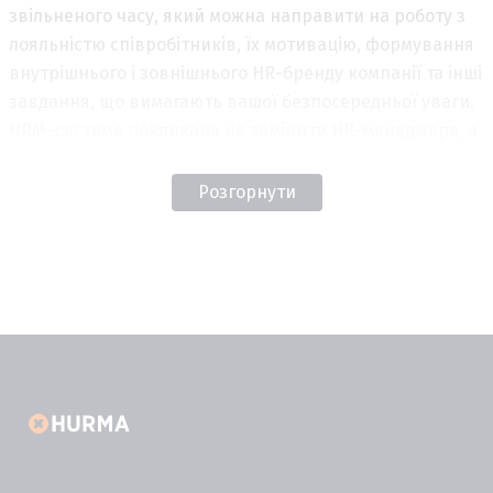
звільненого часу, який можна направити на роботу з
лояльністю співробітників, їх мотивацію, формування
внутрішнього і зовнішнього HR-бренду компанії та інші
завдання, що вимагають вашої безпосередньої уваги.
HRM-система покликана не замінити HR-менеджера, а
істотно полегшити його життя.
Розгорнути