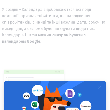
У розділі «Календар» відображаються всі події
компанії: призначені мітинги, дні народження
співробітників, річниці та інші важливі дати, робочі та
вихідні дні, а система буде нагадувати щодо них.
Календар в Hurma
можна синхронізувати з
календарем Google
.