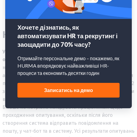
Конструктор опитувань
Усього декілька кліків потрібно, щоб створити
опитування будь-якої складності
в HURMA та
надіслати їх конкретним співробітникам, командам
або компанії. У системі ви можете створити анкету для
проведення Performance Review, опитування eNPS, Q12
згідно з вже готовими шаблонами, а також створювати
власні опитувальники.
Більше не потрібно нагадувати працівникам щодо
проходження опитування, оскільки після його
створення система відправить повідомлення на
пошту, у чат-бот та в систему. Усі результати опитувань