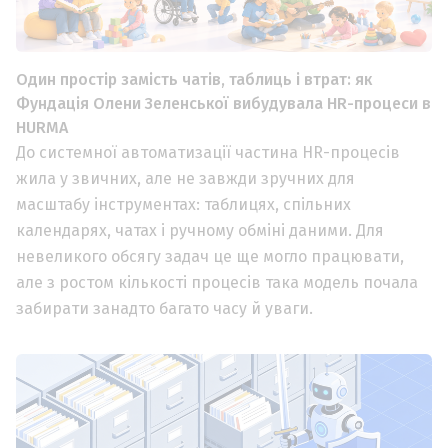
Один простір замість чатів, таблиць і втрат: як
Фундація Олени Зеленської вибудувала HR-процеси в
HURMA
До системної автоматизації частина HR-процесів
жила у звичних, але не завжди зручних для
масштабу інструментах: таблицях, спільних
календарях, чатах і ручному обміні даними. Для
невеликого обсягу задач це ще могло працювати,
але з ростом кількості процесів така модель почала
забирати занадто багато часу й уваги.