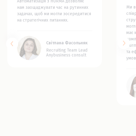
Базова аналітика
Автоматизація з HURMA дозволяє
Ми в
нам заощаджувати час на рутинних
спів
задачах, щоб ми могли зосередитися
Розширена аналітика з Google
стру
на стратегічних питаннях.
Looker Studio
могл
має 
Автоматизація та інтеграція
комп
Світлана Фасольняк
Hurm
Recruiting Team Lead
Інтеграція з job-порталами
та е
Anybusiness consult
умов
Інтеграція з календарями та
поштою
Інтеграція з телефонією Ringostat
Доступ через Webhooks
Підключення до API