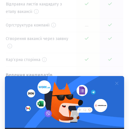
Відправка листів кандидату з
етапу вакансії
Оргструктура компанії
Створення вакансії через заявку
Карʼєрна сторінка
Ведення кандидатів
Єдина база кандидатів
Імпорт кандидатів з інших систем
Історія взаємодії з кандидатом