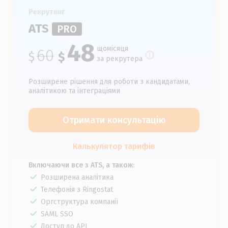
Рекрутинг
ATS
PRO
48
щомісяця
60
$
$
за рекрутера
Розширене рішення для роботи з кандидатами,
аналітикою та інтеграціями
Отримати консультацію
Калькулятор тарифів
Включаючи все з ATS, а також:
Розширена аналітика
Телефонія з Ringostat
Оргструктура компанії
SAML SSO
Доступ до API