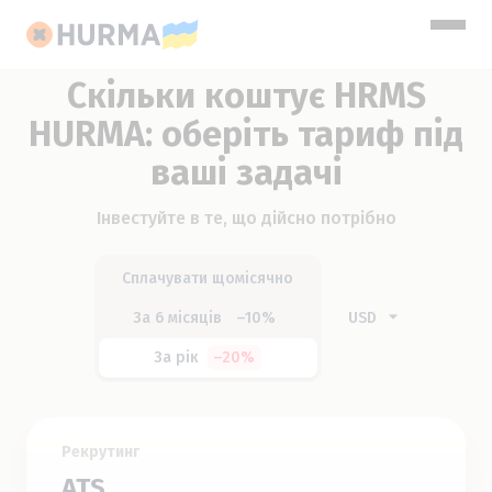
Скільки коштує HRMS
HURMA: оберіть тариф під
ваші задачі
Інвестуйте в те, що дійсно потрібно
Сплачувати щомісячно
За 6 місяців
–10%
За рік
–20%
Рекрутинг
ATS