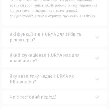
системі компанія автоматизує рекрутинг, адаптацію
нових співробітників, облік робочого часу, управління
відпустками та лікарняними, електронний
документообіг, а також отримує гнучку HR-аналітику.
Які функції є в HURMA для HRів та
рекрутерів?
Який функціонал HURMA має для
працівників?
Яку аналітику надає HURMA як
HR‑система?
Чи є тестовий період?