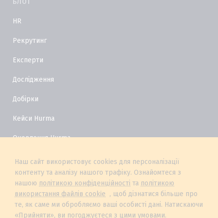
БЛОГ
HR
Рекрутинг
Експерти
Дослідження
Добірки
Кейси Hurma
Оновлення Hurma
HR Глосарій
Наш сайт використовує cookies для персоналізації
контенту та аналізу нашого трафіку. Ознайомтеся з
нашою
політикою конфіденційності
та
політикою
використання файлів cookie
, щоб дізнатися більше про
те, як саме ми обробляємо ваші особисті дані. Натискаючи
«Прийняти», ви погоджуєтеся з цими умовами.