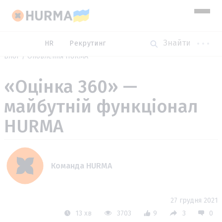
HR
Рекрутинг
Блог
Оновлення HURMA
«Оцінка 360» —
майбутній функціонал
HURMA
Команда HURMA
27 грудня 2021
13 хв
3703
9
3
0