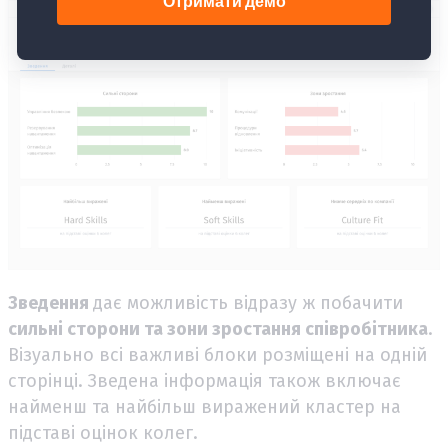
Зведення
дає можливість відразу ж побачити
сильні сторони та зони зростання співробітника
.
Візуально всі важливі блоки розміщені на одній
сторінці. Зведена інформація також включає
найменш та найбільш виражений кластер на
підставі оцінок колег.