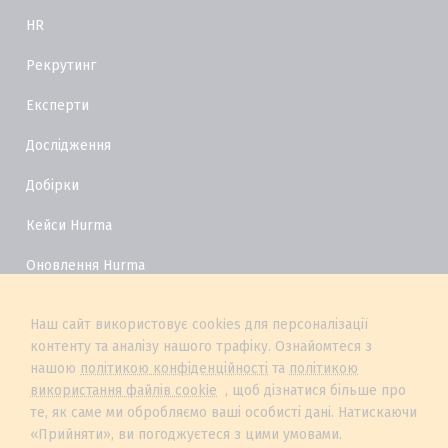
HR
Рекрутинг
Експерти
Дослідження
Добірки
Кейси Hurma
Оновлення Hurma
HR Глосарій
Наш сайт використовує cookies для персоналізації
контенту та аналізу нашого трафіку. Ознайомтеся з
нашою
політикою конфіденційності
та
політикою
використання файлів cookie
, щоб дізнатися більше про
те, як саме ми обробляємо ваші особисті дані. Натискаючи
«Прийняти», ви погоджуєтеся з цими умовами.