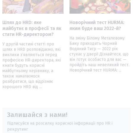
Шлях до HRD: яке
Новорічний тест HURMA:
майбутнє в професії та як
яким буде ваш 2022-й?
стати HR-директором?
На зміну Білому Металевому
Бику приходить Чорний
У другій частині статті про
Водяний Тигр — 2022 рік
шлях в HRD розповідаємо, які
стукає у двері! Дізнайтеся, що
виклики з’являються перед
він готує особисто для вас —
професією HR-директора, які
пройдіть наш невеликий тест.
книги будуть корисні
Новорічний тест HURMA: ...
майбутньому керівнику, а
також намагаємося
розібратися, що відрізняє
хорошого HRD від ...
Залишайся з нами!
Підписуйся на розсилку корисної інформації про HR і
рекрутинг