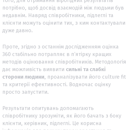
того, для отримання вірогідних результатів
потрібно, щоб досвід взаємодій між людьми був
недавнім. Навряд співробітники, підлеглі та
клієнти можуть оцінити тих, з ким контактували
дуже давно.
Проте, згідно з останнім дослідженням оцінка
360 стабільно потрапляє в п’ятірку кращих
методів оцінювання співробітників. Методологія
дає можливість виявити
сильні та слабкі
сторони людини
, проаналізувати його culture fit
та критерії ефективності. Водночас оцінку
просто запустити.
Результати опитувань допомагають
співробітнику зрозуміти, як його бачать з боку
клієнти, керівник, підлеглі. Це корисна