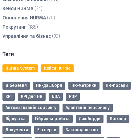
Кейси HURMA
(24)
Оновлення HURMA
(70)
Рекрутинг
(185)
Управління та бізнес
(93)
Теги
Hurma System
Кейси Hurma
8 березня
HR-дашборд
HR-метрики
HR-посади
KPI
KPI для HR
NDA
PDP
Автоматизація сорсингу
Адаптація персоналу
Відпустка
Гібридна робота
Дашборди
Договір
Документи
Експерти
Законодавство