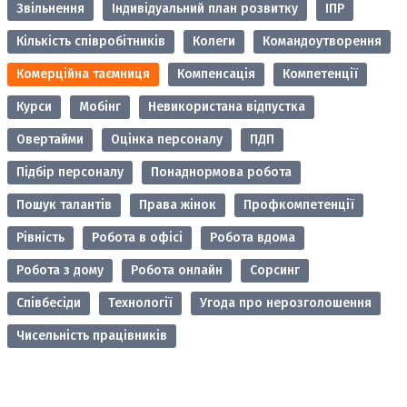
Звільнення
Індивідуальний план розвитку
ІПР
Кількість співробітників
Колеги
Командоутворення
Комерційна таємниця
Компенсація
Компетенції
Курси
Мобінг
Невикористана відпустка
Овертайми
Оцінка персоналу
ПДП
Підбір персоналу
Понаднормова робота
Пошук талантів
Права жінок
Профкомпетенції
Рівність
Робота в офісі
Робота вдома
Робота з дому
Робота онлайн
Сорсинг
Співбесіди
Технології
Угода про нерозголошення
Чисельність працівників