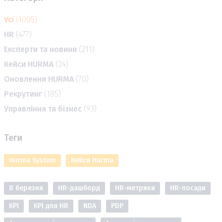
Усі
(1005)
HR
(477)
Експерти та новини
(211)
Кейси HURMA
(24)
Оновлення HURMA
(70)
Рекрутинг
(185)
Управління та бізнес
(93)
Теги
Hurma System
Кейси Hurma
8 березня
HR-дашборд
HR-метрики
HR-посади
KPI
KPI для HR
NDA
PDP