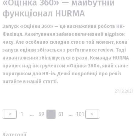
«Оцінка 360» — майбутній
функціонал HURMA
Запуск «Оцінки 360» — це виснажлива робота HR-
Фахівця. Анкетування займає величезний відрізок
часу. Але особливо складно стає в той момент, коли
запуск оцінки збігається з performance review. Тоді
навантаження збільшується в рази. Команда HURMA
працює над інструментом «Оцінка 360», який стане
порятунком для HR-ів. Деякі подробиці про реліз
читайте в нашій статті.
27.12.2021
<
1
…
59
60
61
…
101
>
Категорії