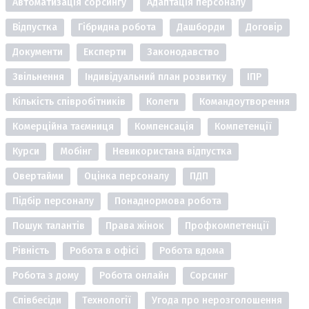
Автоматизація сорсингу
Адаптація персоналу
Відпустка
Гібридна робота
Дашборди
Договір
Документи
Експерти
Законодавство
Звільнення
Індивідуальний план розвитку
ІПР
Кількість співробітників
Колеги
Командоутворення
Комерційна таємниця
Компенсація
Компетенції
Курси
Мобінг
Невикористана відпустка
Овертайми
Оцінка персоналу
ПДП
Підбір персоналу
Понаднормова робота
Пошук талантів
Права жінок
Профкомпетенції
Рівність
Робота в офісі
Робота вдома
Робота з дому
Робота онлайн
Сорсинг
Співбесіди
Технології
Угода про нерозголошення