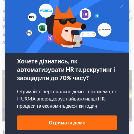
Чуєте як хрумтить під ногами сніг, який щойно випав?
Це Лисеня HURMA поспішає з подарунками під ялинку!
У грудневому релізі в системі з’явилося кілька
оновлень, які зроблять вашу роботу у 2022 році
легшою.
28.12.2021
Новорічний тест HURMA: яким