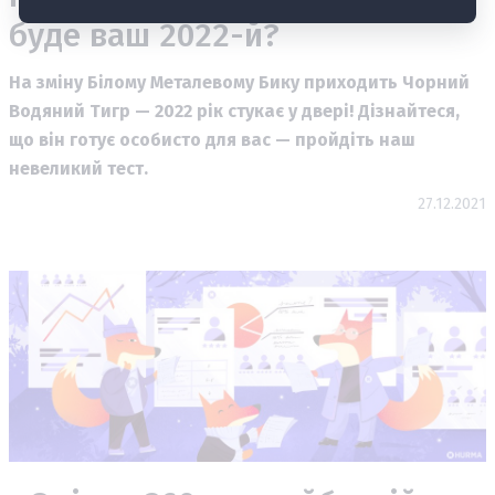
буде ваш 2022-й?
На зміну Білому Металевому Бику приходить Чорний
Водяний Тигр — 2022 рік стукає у двері! Дізнайтеся,
що він готує особисто для вас — пройдіть наш
невеликий тест.
27.12.2021