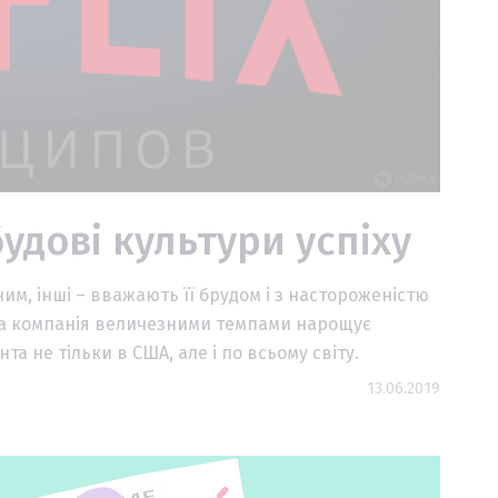
будові культури успіху
им, інші – вважають її брудом і з настороженістю
ама компанія величезними темпами нарощує
а не тільки в США, але і по всьому світу.
13.06.2019