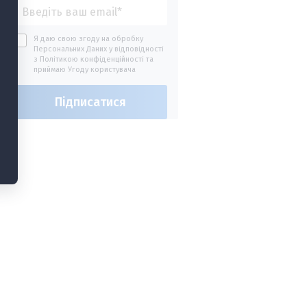
Я даю свою згоду на обробку
Персональних Даних у відповідності
з
Політикою конфіденційності
та
приймаю
Угоду користувача