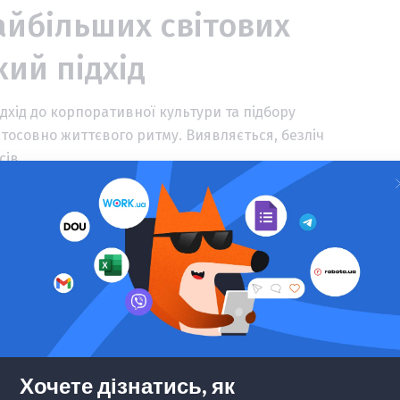
йбільших світових
ий підхід
дхід до корпоративної культури та підбору
стосовно життєвого ритму. Виявляється, безліч
ів.
07.06.2019