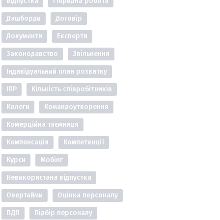
Відпустка
Гібридна робота
Дашборди
Договір
Документи
Експерти
Законодавство
Звільнення
Індивідуальний план розвитку
ІПР
Кількість співробітників
Колеги
Командоутворення
Комерційна таємниця
Компенсація
Компетенції
Курси
Мобінг
Невикористана відпустка
Овертайми
Оцінка персоналу
ПДП
Підбір персоналу