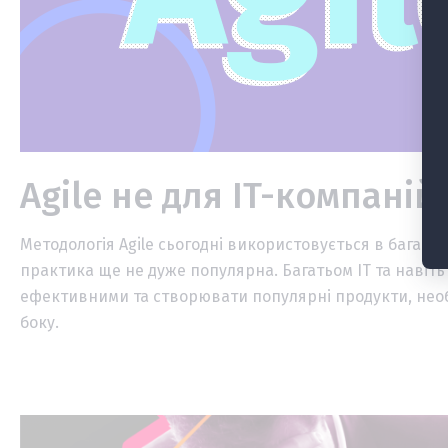
Agile не для IT-компаній
Методологія Agile сьогодні використовується в багатьо
практика ще не дуже популярна. Багатьом IT та навіть
ефективними та створювати популярні продукти, необх
боку.