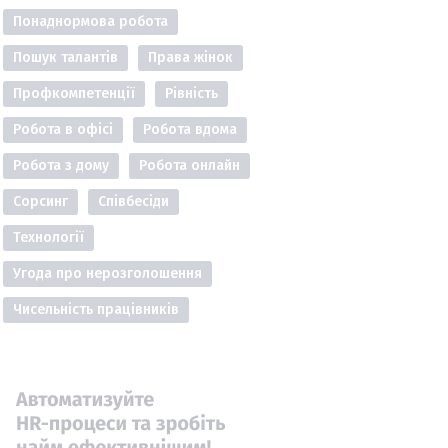
Понаднормова робота
Пошук талантів
Права жінок
Профкомпетенції
Рівність
Робота в офісі
Робота вдома
Робота з дому
Робота онлайн
Сорсинг
Співбесіди
Технології
Угода про нерозголошення
Чисельність працівників