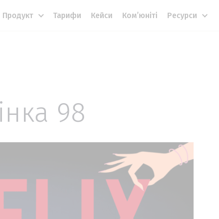
Продукт
Тарифи
Кейси
Комʼюніті
Ресурси
інка 98