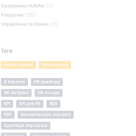
Оновлення HURMA
(70)
Рекрутинг
(185)
Управління та бізнес
(93)
Теги
Hurma System
Кейси Hurma
8 березня
HR-дашборд
HR-метрики
HR-посади
KPI
KPI для HR
NDA
PDP
Автоматизація сорсингу
Адаптація персоналу