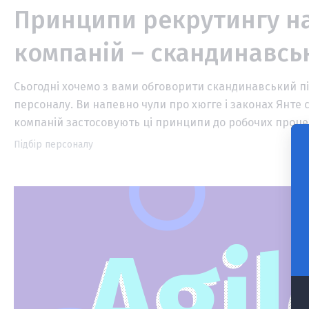
Принципи рекрутингу на
компаній – скандинавськ
Сьогодні хочемо з вами обговорити скандинавський пі
персоналу. Ви напевно чули про хюгге і законах Янте 
компаній застосовують ці принципи до робочих процес
Підбір персоналу