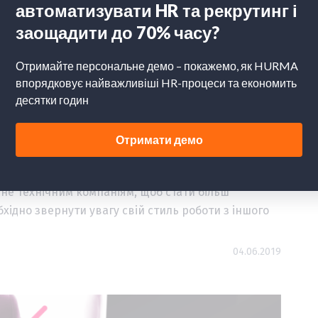
: можливо або ні?
х великих компаніях. На жаль, як і
OKR
, у нас ця
 не технічним компаніям, щоб стати більш
ідно звернути увагу свій стиль роботи з іншого
04.06.2019