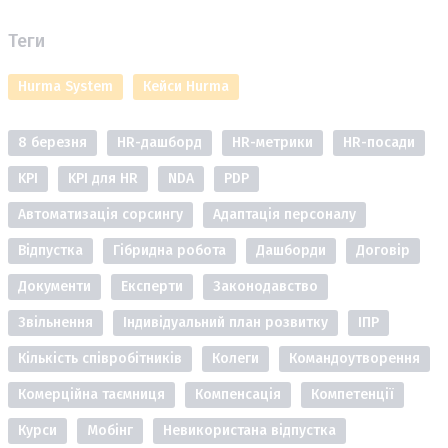
Теги
Hurma System
Кейси Hurma
8 березня
HR-дашборд
HR-метрики
HR-посади
KPI
KPI для HR
NDA
PDP
Автоматизація сорсингу
Адаптація персоналу
Відпустка
Гібридна робота
Дашборди
Договір
Документи
Експерти
Законодавство
Звільнення
Індивідуальний план розвитку
ІПР
Кількість співробітників
Колеги
Командоутворення
Комерційна таємниця
Компенсація
Компетенції
Курси
Мобінг
Невикористана відпустка