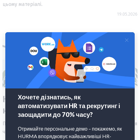
цьому матеріалі.
19.05.2026
Headcount planning: що це і
навіщо потрібне
Про метрики та підходи до headcount planning - як і для
чого все це рахувати.