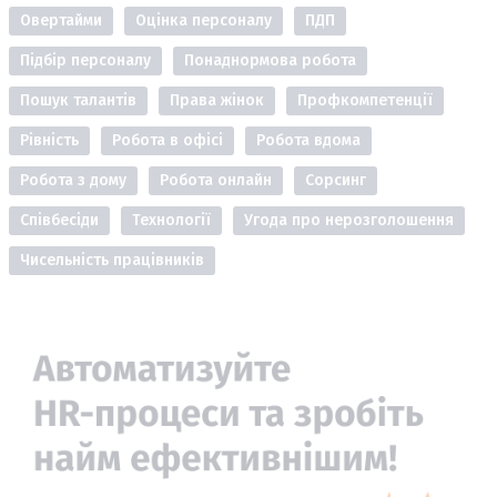
Овертайми
Оцінка персоналу
ПДП
Підбір персоналу
Понаднормова робота
Пошук талантів
Права жінок
Профкомпетенції
Рівність
Робота в офісі
Робота вдома
Робота з дому
Робота онлайн
Сорсинг
Співбесіди
Технології
Угода про нерозголошення
Чисельність працівників