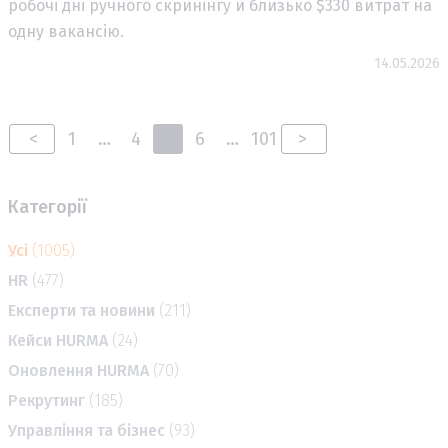
робочі дні ручного скринінгу й близько $330 витрат на
одну вакансію.
14.05.2026
<
1
…
4
5
6
…
101
>
Категорії
Усі
(1005)
HR
(477)
Експерти та новини
(211)
Кейси HURMA
(24)
Оновлення HURMA
(70)
Рекрутинг
(185)
Управління та бізнес
(93)