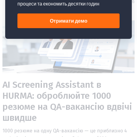
18.05.2026
AI Screening Assistant в
HURMA: оброблюйте 1000
резюме на QA-вакансію вдвічі
швидше
1000 резюме на одну QA-вакансію — це приблизно 4