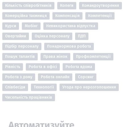
Кількість співробітників
Колеги
Командоутворення
Комерційна таємниця
Компенсація
Компетенції
Курси
Мобінг
Невикористана відпустка
Овертайми
Оцінка персоналу
ПДП
Підбір персоналу
Понаднормова робота
Пошук талантів
Права жінок
Профкомпетенції
Рівність
Робота в офісі
Робота вдома
Робота з дому
Робота онлайн
Сорсинг
Співбесіди
Технології
Угода про нерозголошення
Чисельність працівників