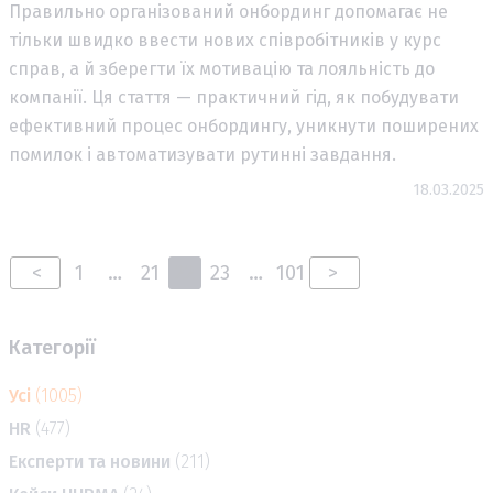
Правильно організований онбординг допомагає не
тільки швидко ввести нових співробітників у курс
справ, а й зберегти їх мотивацію та лояльність до
компанії. Ця стаття — практичний гід, як побудувати
ефективний процес онбордингу, уникнути поширених
помилок і автоматизувати рутинні завдання.
18.03.2025
<
1
…
21
22
23
…
101
>
Категорії
Усі
(1005)
HR
(477)
Експерти та новини
(211)