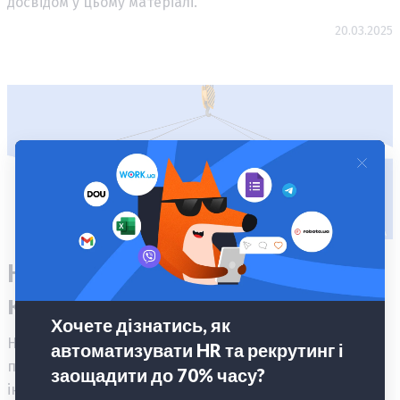
досвідом у цьому матеріалі.
20.03.2025
HRM-система для логістичної
компанії: що це і навіщо?
HRM-система в логістиці має значно ширшу роль, ніж
просто автоматизація кадрових процесів. Це зручний
інструмент, який дозволяє створити комфортні умови