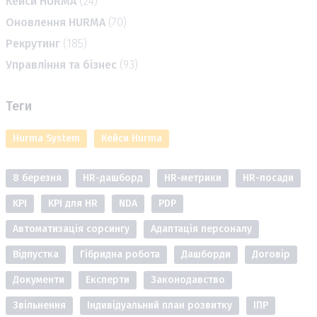
Кейси HURMA
(24)
Оновлення HURMA
(70)
Рекрутинг
(185)
Управління та бізнес
(93)
Теги
Hurma System
Кейси Hurma
8 березня
HR-дашборд
HR-метрики
HR-посади
KPI
KPI для HR
NDA
PDP
Автоматизація сорсингу
Адаптація персоналу
Відпустка
Гібридна робота
Дашборди
Договір
Документи
Експерти
Законодавство
Звільнення
Індивідуальний план розвитку
ІПР