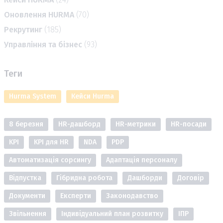
Оновлення HURMA
(70)
Рекрутинг
(185)
Управління та бізнес
(93)
Теги
Hurma System
Кейси Hurma
8 березня
HR-дашборд
HR-метрики
HR-посади
KPI
KPI для HR
NDA
PDP
Автоматизація сорсингу
Адаптація персоналу
Відпустка
Гібридна робота
Дашборди
Договір
Документи
Експерти
Законодавство
Звільнення
Індивідуальний план розвитку
ІПР