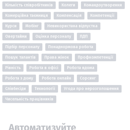
Кількість співробітників
Колеги
Командоутворення
Комерційна таємниця
Компенсація
Компетенції
Курси
Мобінг
Невикористана відпустка
Овертайми
Оцінка персоналу
ПДП
Підбір персоналу
Понаднормова робота
Пошук талантів
Права жінок
Профкомпетенції
Рівність
Робота в офісі
Робота вдома
Робота з дому
Робота онлайн
Сорсинг
Співбесіди
Технології
Угода про нерозголошення
Чисельність працівників