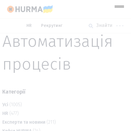
HR
Рекрутинг
Автоматизація
процесів
Категорії
Усі
(1005)
HR
(477)
Експерти та новини
(211)
Кейси HURMA
(24)