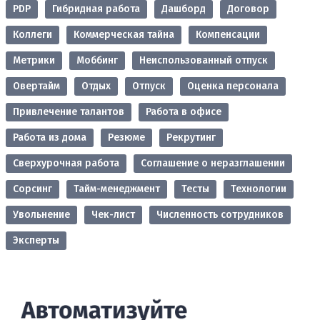
PDP
Гибридная работа
Дашборд
Договор
Коллеги
Коммерческая тайна
Компенсации
Метрики
Моббинг
Неиспользованный отпуск
Овертайм
Отдых
Отпуск
Оценка персонала
Привлечение талантов
Работа в офисе
Работа из дома
Резюме
Рекрутинг
Сверхурочная работа
Соглашение о неразглашении
Сорсинг
Тайм-менеджмент
Тесты
Технологии
Увольнение
Чек-лист
Численность сотрудников
Эксперты