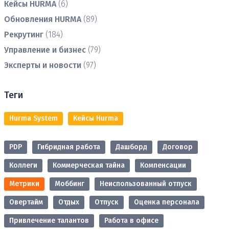
Кейсы HURMA
(6)
Обновления HURMA
(89)
Рекрутинг
(184)
Управление и бизнес
(79)
Эксперты и новости
(97)
Теги
Hurma System
Кейсы Hurma
PDP
Гибридная работа
Дашборд
Договор
Коллеги
Коммерческая тайна
Компенсации
Метрики
Моббинг
Неиспользованный отпуск
Овертайм
Отдых
Отпуск
Оценка персонала
Привлечение талантов
Работа в офисе