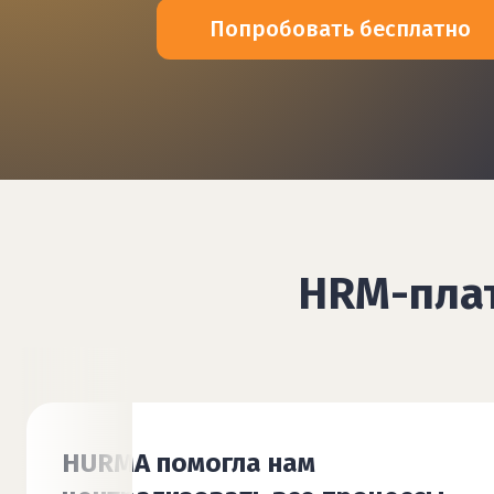
Попробовать бесплатно
HRM-пла
Внедрение всей системы заняло