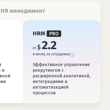
HR менеджмент
HRM
PRO
2.2
$
от
в месяц за сотрудника
я
Эффективное управление
 и
рекрутингом с
евной
расширенной аналитикой,
ами
интеграциями и
автоматизацией
процессов