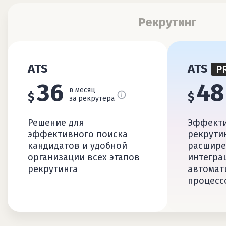
Рекрутинг
ATS
ATS
P
36
48
в месяц
$
$
за рекрутера
Решение для
Эффекти
эффективного поиска
рекрути
кандидатов и удобной
расшире
организации всех этапов
интегра
рекрутинга
автомат
процесс