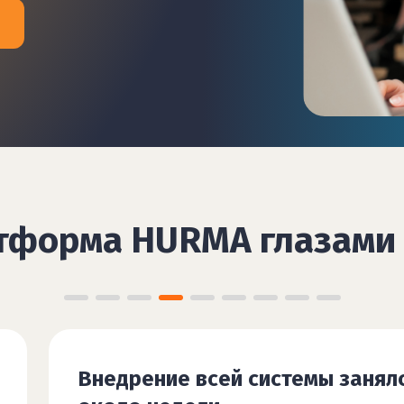
тформа HURMA глазами 
HURMA остается для нас