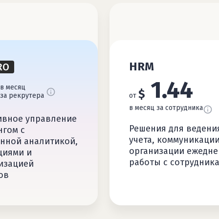
HRM
RO
1.44
в месяц
$
за рекрутера
от
в месяц за сотрудника
вное управление
Решения для ведени
нгом с
учета, коммуникации
нной аналитикой,
организации ежедн
циями и
работы с сотрудник
изацией
ов