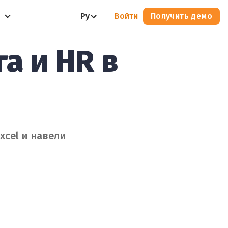
Ру
Войти
Получить демо
а и HR в
xcel и навели