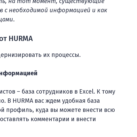
ть, на тот момент, существующие
в с необходимой информацией и как
цами
.
 от HURMA
дернизировать их процессы.
 информацией
тов – база сотрудников в Excel. К тому
но. В HURMA вас ждем удобная база
ой профиль, куда вы можете внести всю
оставлять комментарии и внести