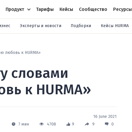
Продукт
Тарифы
Кейсы
Сообщество
Ресурсы
изнес
Эксперты и новости
Подборки
Кейсы HURMA
свою любовь к HURMA»
гу словами
овь к HURMA»
16 June 2021
7 мин
4708
9
9
0