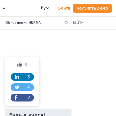
Ру
Войти
Получить демо
Обновления HURMA
9
3
4
2
Будь в курсе!