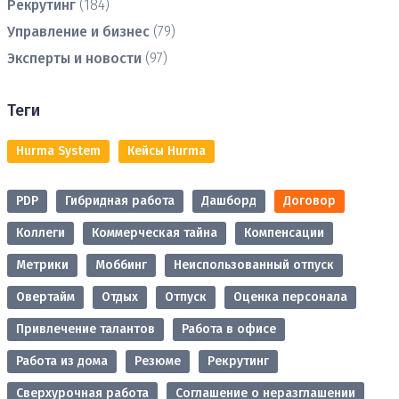
Рекрутинг
(184)
Управление и бизнес
(79)
Эксперты и новости
(97)
Теги
Hurma System
Кейсы Hurma
PDP
Гибридная работа
Дашборд
Договор
Коллеги
Коммерческая тайна
Компенсации
Метрики
Моббинг
Неиспользованный отпуск
Овертайм
Отдых
Отпуск
Оценка персонала
Привлечение талантов
Работа в офисе
Работа из дома
Резюме
Рекрутинг
Сверхурочная работа
Соглашение о неразглашении