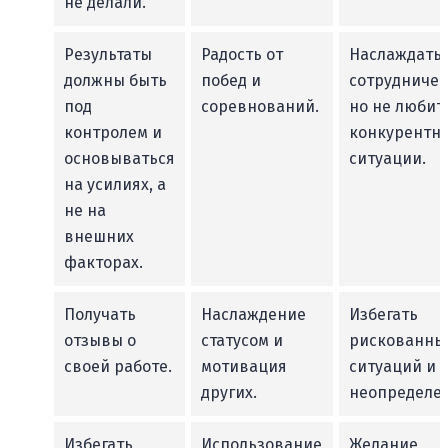
не делали.
Результаты
Радость от
Наслаждать
должны быть
побед и
сотрудничес
под
соревнований.
но не любит
контролем и
конкурентн
основываться
ситуации.
на усилиях, а
не на
внешних
факторах.
Получать
Наслаждение
Избегать
отзывы о
статусом и
рискованны
своей работе.
мотивация
ситуаций и
других.
неопределен
Избегать
Использование
Желание