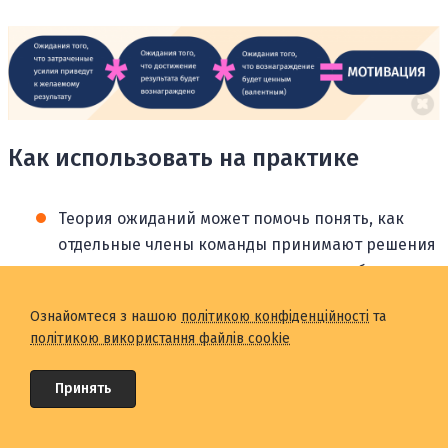
Как использовать на практике
Теория ожиданий может помочь понять, как
отдельные члены команды принимают решения
о поведенческих альтернативах на рабочем
месте.
Ознайомтеся з нашою
політикою конфіденційності
та
політикою використання файлів cookie
Самая большая выгода от теории мотивации
ожидания Врума состоит в том, что:
Принять
Награды должны быть связаны
непосредственно с производительностью