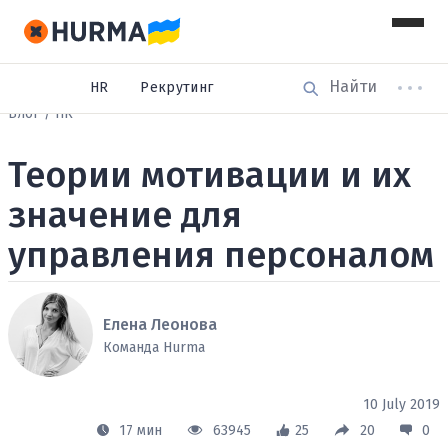
HR
Рекрутинг
Блог
HR
Теории мотивации и их
значение для
управления персоналом
Елена Леонова
Команда Hurma
10 July 2019
17 мин
63945
25
20
0