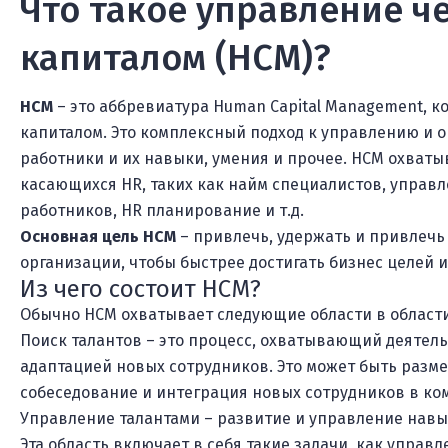
Что такое управление ч
капиталом (HCM)?
HCM
– это аббревиатура Human Capital Management, 
капиталом. Это комплексный подход к управлению и 
работники и их навыки, умения и прочее. HCM охваты
касающихся HR, таких как найм специалистов, управ
работников, HR планирование и т.д.
Основная цель HCM
– привлечь, удержать и привлечь
организации, чтобы быстрее достигать бизнес целей 
Из чего состоит HCM?
Обычно HCM охватывает следующие области в област
Поиск талантов – это процесс, охватывающий деятель
адаптацией новых сотрудников. Это может быть разм
собеседование и интеграция новых сотрудников в ко
Управление талантами – развитие и управление навы
Эта область включает в себя такие задачи, как упра