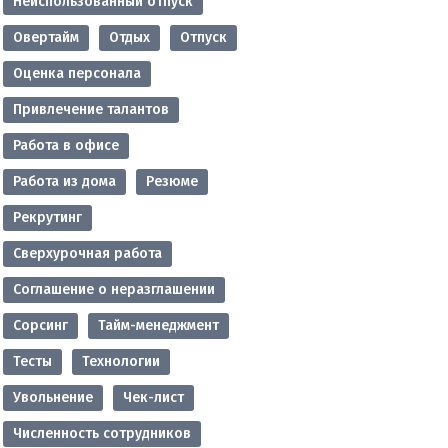
Неиспользованный отпуск
Овертайм
Отдых
Отпуск
Оценка персонала
Привлечение талантов
Работа в офисе
Работа из дома
Резюме
Рекрутинг
Сверхурочная работа
Соглашение о неразглашении
Сорсинг
Тайм-менеджмент
Тесты
Технологии
Увольнение
Чек-лист
Численность сотрудников