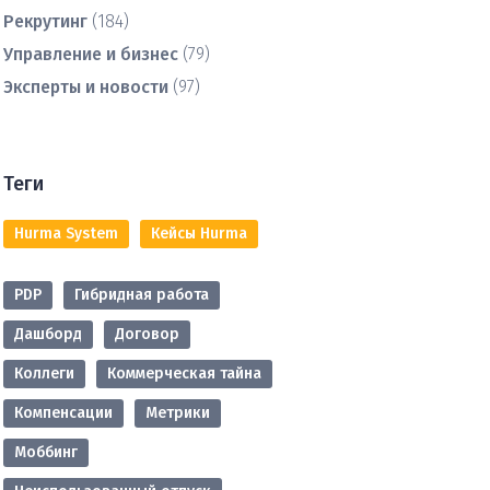
Рекрутинг
(184)
Управление и бизнес
(79)
Эксперты и новости
(97)
Теги
Hurma System
Кейсы Hurma
PDP
Гибридная работа
Дашборд
Договор
Коллеги
Коммерческая тайна
Компенсации
Метрики
Моббинг