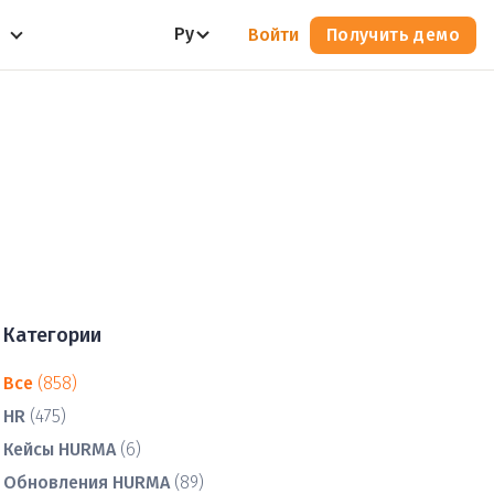
Ру
Войти
Получить демо
Категории
Все
(858)
HR
(475)
Кейсы HURMA
(6)
Обновления HURMA
(89)