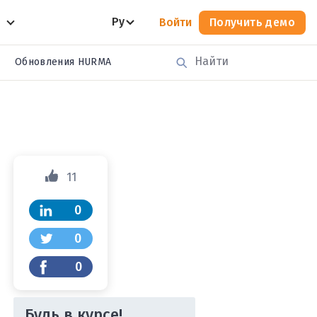
Ру
Войти
Получить демо
Обновления HURMA
11
0
0
0
Будь в курсе!