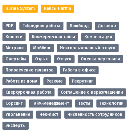
Hurma System
Кейсы Hurma
PDP
Гибридная работа
Дашборд
Договор
Коллеги
Коммерческая тайна
Компенсации
Метрики
Моббинг
Неиспользованный отпуск
Овертайм
Отдых
Отпуск
Оценка персонала
Привлечение талантов
Работа в офисе
Работа из дома
Резюме
Рекрутинг
Сверхурочная работа
Соглашение о неразглашении
Сорсинг
Тайм-менеджмент
Тесты
Технологии
Увольнение
Чек-лист
Численность сотрудников
Эксперты