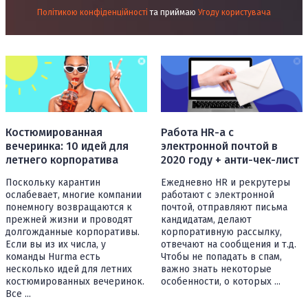
Політикою конфіденційності
та приймаю
Угоду користувача
Костюмированная
Работа HR-а с
вечеринка: 10 идей для
электронной почтой в
летнего корпоратива
2020 году + анти-чек-лист
Поскольку карантин
Ежедневно HR и рекрутеры
ослабевает, многие компании
работают с электронной
понемногу возвращаются к
почтой, отправляют письма
прежней жизни и проводят
кандидатам, делают
долгожданные корпоративы.
корпоративную рассылку,
Если вы из их числа, у
отвечают на сообщения и т.д.
команды Hurma есть
Чтобы не попадать в спам,
несколько идей для летних
важно знать некоторые
костюмированных вечеринок.
особенности, о которых ...
Все ...