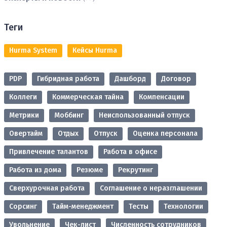
Теги
Hurma System
Кейсы Hurma
PDP
Гибридная работа
Дашборд
Договор
Коллеги
Коммерческая тайна
Компенсации
Метрики
Моббинг
Неиспользованный отпуск
Овертайм
Отдых
Отпуск
Оценка персонала
Привлечение талантов
Работа в офисе
Работа из дома
Резюме
Рекрутинг
Сверхурочная работа
Соглашение о неразглашении
Сорсинг
Тайм-менеджмент
Тесты
Технологии
Увольнение
Чек-лист
Численность сотрудников