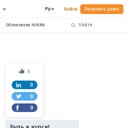
Ру
Войти
Получить демо
Обновления HURMA
5
0
0
0
Будь в курсе!