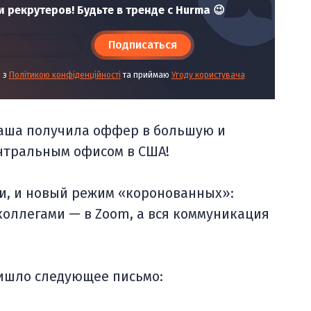
 рекрутеров! Будьте в тренде с Hurma 😉
Подписаться
і з
Політикою конфіденційності
та приймаю
Угоду користувача
 Маша получила оффер в большую и
нтральным офисом в США!
ои, и новый режим «коронованных»:
 коллегами — в Zoom, а вся коммуникация
ришло следующее письмо: