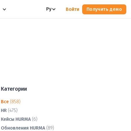
Ру
Войти
Получить демо
Категории
Все
(858)
HR
(475)
Кейсы HURMA
(6)
Обновления HURMA
(89)