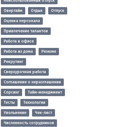
Неиспользованный отпуск
Овертайм
Отдых
Отпуск
Оценка персонала
Привлечение талантов
Работа в офисе
Работа из дома
Резюме
Рекрутинг
Сверхурочная работа
Соглашение о неразглашении
Сорсинг
Тайм-менеджмент
Тесты
Технологии
Увольнение
Чек-лист
Численность сотрудников