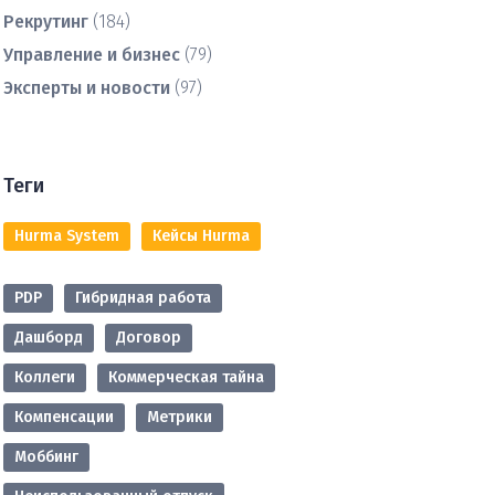
Рекрутинг
(184)
Управление и бизнес
(79)
Эксперты и новости
(97)
Теги
Hurma System
Кейсы Hurma
PDP
Гибридная работа
Дашборд
Договор
Коллеги
Коммерческая тайна
Компенсации
Метрики
Моббинг