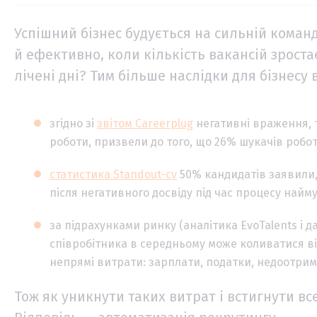
Успішний бізнес будується на сильній коман
й ефективно, коли кількість вакансій зроста
лічені дні? Тим більше наслідки для бізнесу в
згідно зі
звітом Careerplug
негативні враження, та
роботи, призвели до того, що 26% шукачів робо
статистика Standout-cv
50% кандидатів заявили,
після негативного досвіду під час процесу найму
за підрахунками ринку (аналітика EvoTalents і д
співробітника в середньому може коливатися ві
непрямі витрати: зарплати, податки, недоотрим
Тож як уникнути таких витрат і встигнути вс