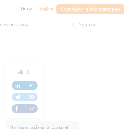
Укр
Увійти
Спробувати безкоштовно
влення HURMA
24
24
20
32
Залишайся з нами!