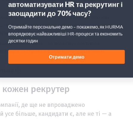
еми надають можливість відстежувати ключові
ів пошуку та конверсії на кожному етапі воронки
узькі місця та оптимізувати процес найму.
ція в одному місці – це полегшує доступ до
 команди та сприяє ефективному управлінню
льно 🙂
я кожен рекрутер
омпанії, де ще не впроваджено
 усе більше, кандидати є, але не ті — а