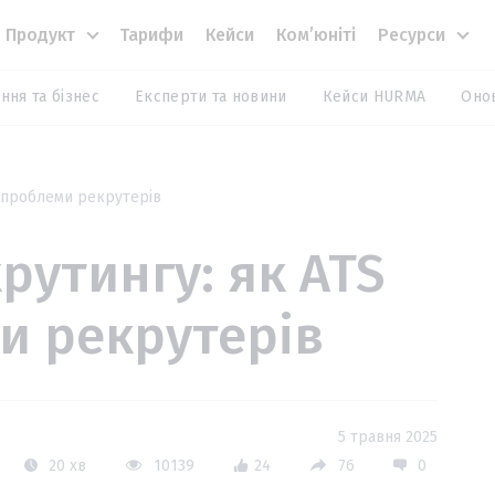
Продукт
Тарифи
Кейси
Комʼюніті
Ресурси
ння та бізнес
Експерти та новини
Кейси HURMA
Оно
є проблеми рекрутерів
рутингу: як ATS
и рекрутерів
5 травня 2025
20 хв
10139
24
76
0