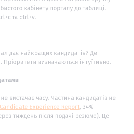
обистого кабінету порталу до таблиці.
+c та ctrl+v.
нал дає найкращих кандидатів? Де
. Пріоритети визначаються інтуїтивно.
идатами
не вистачає часу. Частина кандидатів не
Candidate Experience Report
, 34%
ерез тиждень після подачі резюме). Це