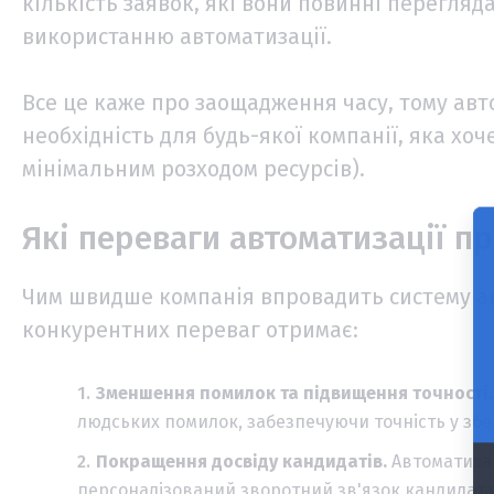
кількість заявок, які вони повинні перегля
використанню автоматизації.
Все це каже про заощадження часу, тому авт
необхідність для будь-якої компанії, яка хоч
мінімальним розходом ресурсів).
Які переваги автоматизації п
Чим швидше компанія впровадить систему ав
конкурентних переваг отримає:
Зменшення помилок та підвищення точності
людських помилок, забезпечуючи точність у збе
Покращення досвіду кандидатів.
Автоматиза
персоналізований зворотний зв'язок кандидата