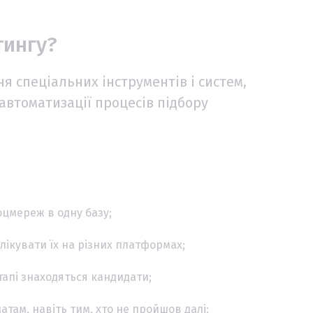
тингу?
я спеціальних інструментів і систем,
я автоматизації процесів підбору
соцмереж в одну базу;
блікувати їх на різних платформах;
тапі знаходяться кандидати;
атам, навіть тим, хто не пройшов далі;