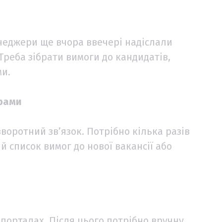
неджери ще вчора ввечері надіслали
 Треба зібрати вимоги до кандидатів,
ми.
ерами
оротний зв’язок. Потрібно кілька разів
 список вимог до нової вакансії або
-порталах. Після цього потрібно вручну