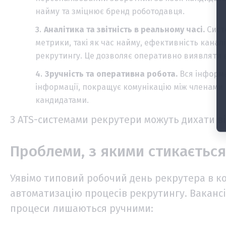
найму та зміцнює бренд роботодавця.
Аналітика та звітність в реальному часі.
Сист
метрики, такі як час найму, ефективність канал
рекрутингу. Це дозволяє оперативно виявляти в
Зручність та оперативна робота.
Вся інформа
інформації, покращує комунікацію між членами
кандидатами.
З ATS-системами рекрутери можуть дихати ві
Проблеми, з якими стикаєтьс
Уявімо типовий робочий день рекрутера в к
автоматизацію процесів рекрутингу. Вакансій
процеси лишаються ручними: