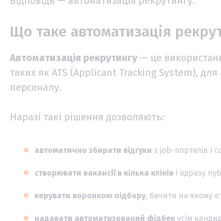
Відповідь — автоматизація рекрутингу.
Що таке автоматизація рекру
Автоматизація рекрутингу
— це використанн
таких як ATS (Applicant Tracking System), дл
персоналу.
Наразі такі рішення дозволяють:
автоматично збирати відгуки
з job-порталів і 
створювати вакансії в кілька кліків
і одразу пу
керувати воронкою підбору
, бачити на якому е
надавати автоматизований фідбек
усім кандид