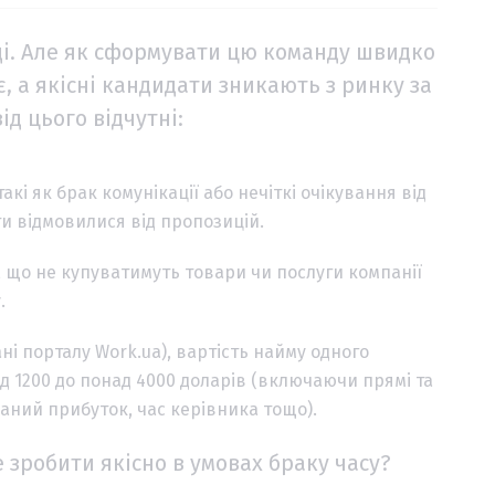
ді. Але як сформувати цю команду швидко
є, а якісні кандидати зникають з ринку за
ід цього відчутні:
кі як брак комунікації або нечіткі очікування від
ти відмовилися від пропозицій.
 що не купуватимуть товари чи послуги компанії
.
ані порталу Work.ua), вартість найму одного
д 1200 до понад 4000 доларів (включаючи прямі та
аний прибуток, час керівника тощо).
е зробити якісно в умовах браку часу?