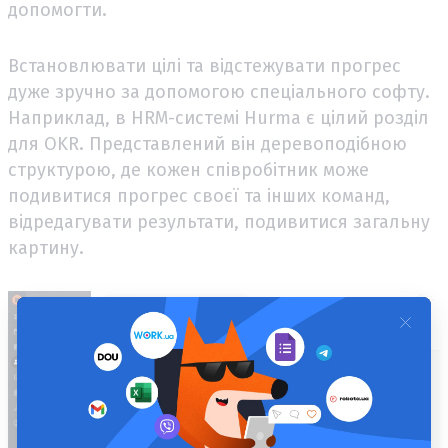
допомогти.
Встановлювати цілі та відстежувати прогрес
дуже зручно за допомогою спеціального софту.
Наприклад, в HRM-системі Hurma є цілий розділ
для OKR. Представлений він деревоподібною
структурою, де кожен співробітник може
подивитися прогрес своєї та інших команд,
відредагувати результати, подивитися загальну
картину.