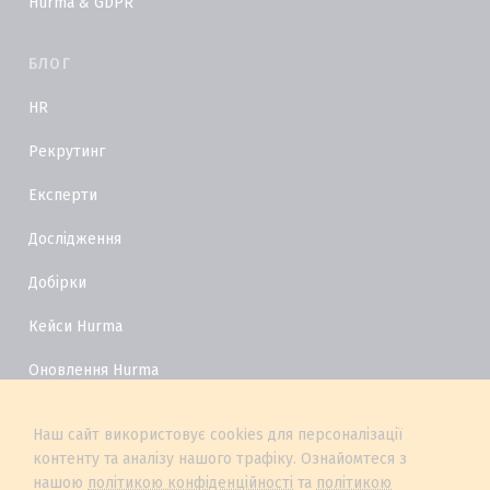
Hurma & GDPR
БЛОГ
HR
Рекрутинг
Експерти
Дослідження
Добірки
Кейси Hurma
Оновлення Hurma
HR Глосарій
Наш сайт використовує cookies для персоналізації
контенту та аналізу нашого трафіку. Ознайомтеся з
нашою
політикою конфіденційності
та
політикою