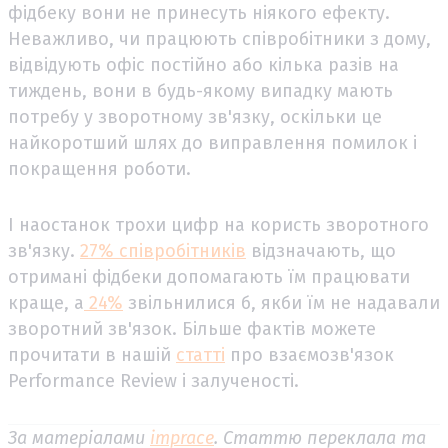
фідбеку вони не принесуть ніякого ефекту.
Неважливо, чи працюють співробітники з дому,
відвідують офіс постійно або кілька разів на
тиждень, вони в будь-якому випадку мають
потребу у зворотному зв'язку, оскільки це
найкоротший шлях до виправлення помилок і
покращення роботи.
І наостанок трохи цифр на користь зворотного
зв'язку.
27% співробітників
відзначають, що
отримані фідбеки допомагають їм працювати
краще, а
24%
звільнилися б, якби їм не надавали
зворотний зв'язок. Більше фактів можете
прочитати в нашій
статті
про взаємозв'язок
Performance Review і залученості.
За матеріалами
imprace
. Статтю переклала та