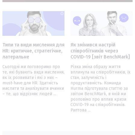
Типи та види мислення для
Як змінився настрій
HR: критичне, стратегічне,
співробітників через
латеральне
COVID-19 [звіт BenchMark]
Сьогодні ми поговоримо про
Різка зміна образу життя
те, які бувають види мислення,
вплинула на співробітників, їх
як їх розвивати і які з них –
стан, залученість і
must-have для HR. Здатність
продуктивність. Команда
мислити та аналізувати вчинки
Hurma підготувала статтю за
– те, що відрізняє людей ...
звітом BenchMark, в якій ми
розповімо про вплив кризи
COVID-19 на співробітників.
Раптова ...