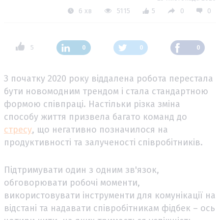
6 хв
5115
5
0
0
5
0
0
0
З початку 2020 року віддалена робота перестала
бути новомодним трендом і стала стандартною
формою співпраці. Настільки різка зміна
способу життя призвела багато команд до
стресу
, що негативно позначилося на
продуктивності та залученості співробітників.
Підтримувати один з одним зв'язок,
обговорювати робочі моменти,
використовувати інструменти для комунікації на
відстані та надавати співробітникам фідбек – ось