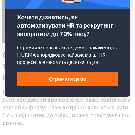
4. Навчіть співробітників
тактовно і структуровано
надавати один одному фідбек
Під час надання
зворотного зв'язку
дуже
важливо думати про контекст, адже навіть саму
звичайну фразу: «Вам потрібно навчиться бути
більш відкритим до змін», можна трактувати по-
різному.