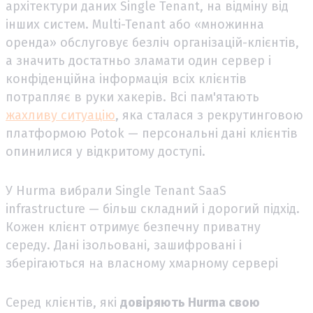
архітектури даних Single Tenant, на відміну від
інших систем. Multi-Tenant або «множинна
оренда» обслуговує безліч організацій-клієнтів,
а значить достатньо зламати один сервер і
конфіденційна інформація всіх клієнтів
потрапляє в руки хакерів. Всі пам'ятають
жахливу ситуацію
, яка сталася з рекрутинговою
платформою Potok — персональні дані клієнтів
опинилися у відкритому доступі.
У Hurma вибрали Single Tenant SaaS
infrastructure — більш складний і дорогий підхід.
Кожен клієнт отримує безпечну приватну
середу. Дані ізольовані, зашифровані і
зберігаються на власному хмарному сервері
Серед клієнтів, які
довіряють Hurma свою