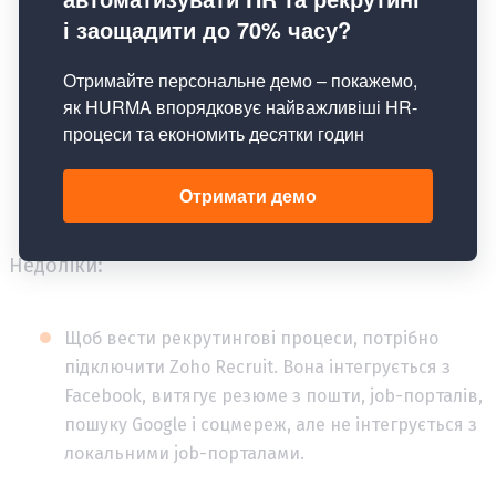
Простий конструктор шаблонів і форм, що
змінюються через Drag & Drop.
Функціонал для Performance review.
Зручний портал для співробітників, де вони
відстежують свій прогрес і читають новини
компанії.
Недоліки:
Щоб вести рекрутингові процеси, потрібно
підключити Zoho Recruit. Вона інтегрується з
Facebook, витягує резюме з пошти, job-порталів,
пошуку Google і соцмереж, але не інтегрується з
локальними job-порталами.