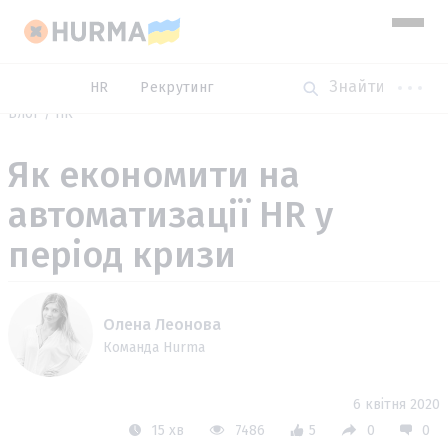
HR
Рекрутинг
Блог
HR
Як економити на
автоматизації HR у
період кризи
Олена Леонова
Команда Hurma
6 квітня 2020
15 хв
7486
5
0
0