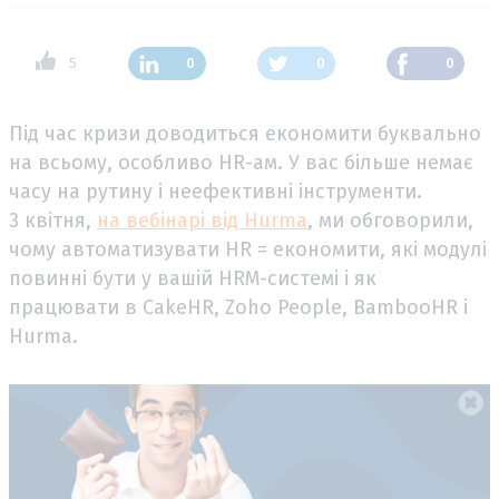
5
0
0
0
Під час кризи доводиться економити буквально
на всьому, особливо HR-ам. У вас більше немає
часу на рутину і неефективні інструменти.
3 квітня,
на вебінарі від Hurma
, ми обговорили,
чому автоматизувати HR = економити, які модулі
повинні бути у вашій HRM-системі і як
працювати в CakeHR, Zoho People, BambooHR і
Hurma.