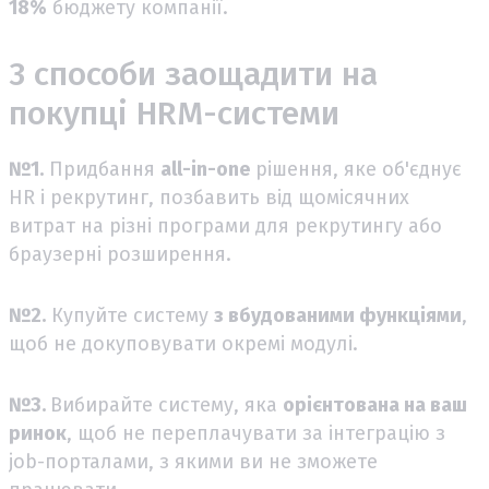
18%
бюджету компанії.
3 способи заощадити на
покупці HRM-системи
№1.
Придбання
all-in-one
рішення, яке об'єднує
HR і рекрутинг, позбавить від щомісячних
витрат на різні програми для рекрутингу або
браузерні розширення.
№2.
Купуйте систему
з вбудованими функціями
,
щоб не докуповувати окремі модулі.
№3.
Вибирайте систему, яка
орієнтована на ваш
ринок
, щоб не переплачувати за інтеграцію з
job-порталами, з якими ви не зможете