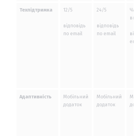
Техпідтримка
12/5
24/5
Ча
вк
відповідь
відповідь
по email
по email
ві
em
Адаптивність
Мобільний
Мобільний
Мо
додаток
додаток
до