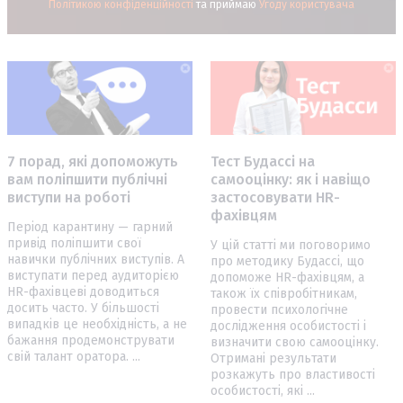
Політикою конфіденційності
та приймаю
Угоду користувача
7 порад, які допоможуть
Тест Будассі на
вам поліпшити публічні
самооцінку: як і навіщо
виступи на роботі
застосовувати HR-
фахівцям
Період карантину — гарний
привід поліпшити свої
У цій статті ми поговоримо
навички публічних виступів. А
про методику Будассі, що
виступати перед аудиторією
допоможе HR-фахівцям, а
HR-фахівцеві доводиться
також їх співробітникам,
досить часто. У більшості
провести психологічне
випадків це необхідність, а не
дослідження особистості і
бажання продемонструвати
визначити свою самооцінку.
свій талант оратора. ...
Отримані результати
розкажуть про властивості
особистості, які ...