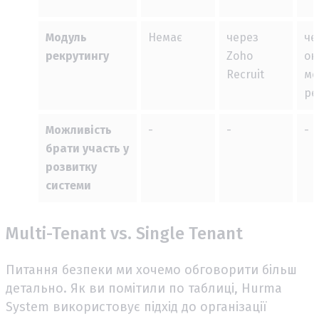
Модуль
Немає
через
че
рекрутингу
Zoho
ок
Recruit
мо
ре
Можливість
-
-
-
брати участь у
розвитку
системи
Multi-Tenant vs. Single Tenant
Питання безпеки ми хочемо обговорити більш
детально. Як ви помітили по таблиці, Hurma
System використовує підхід до організації