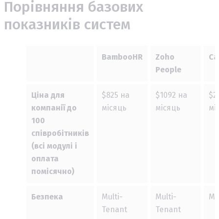
Порівняння базових
показників систем
BambooHR
Zoho
Ca
People
Ціна для
$825 на
$1092 на
$2
компанії до
місяць
місяць
мі
100
співробітників
(всі модулі і
оплата
помісячно)
Безпека
Multi-
Multi-
Mu
Tenant
Tenant