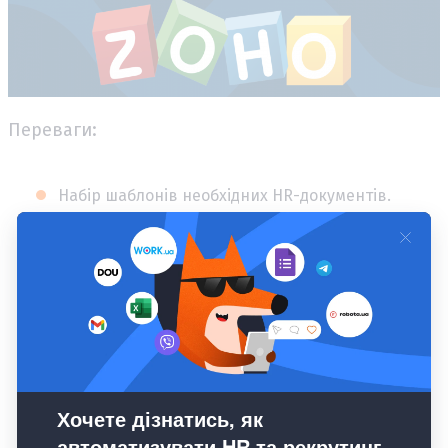
Переваги:
Набір шаблонів необхідних HR-документів.
Absence management.
Календар подій.
Облік відпрацьованих годин.
LMS.
Інтегрована аналітика і звітність.