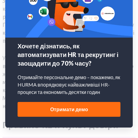
Заохочуйте створення неформальних
корпоративних чатів у період віддаленої
роботи, організуйте креативні
мозкові штурми
.
Постійно публікуйте офіційну інформацію з боку
компанії, щоб співробітники завжди були в курсі
подій.
У персоналу не повинно зароджуватися
відчуття, що вони ніби-то випадають з офісного
життя і корпоративних свят. Подумайте, як ви
можете відтворити цю атмосферу і об'єднати
колектив після його повернення в офіс.
Можливо, варто запланувати тімбілдинги або
невеликий корпоратив.
Правило №4. Культ довіри