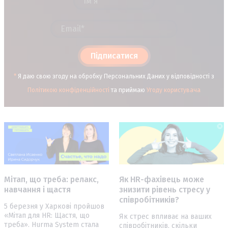
Підписатися
*
Я даю свою згоду на обробку Персональних Даних у відповідності з
Політикою конфіденційності
та приймаю
Угоду користувача
Мітап, що треба: релакс,
Як HR-фахівець може
навчання і щастя
знизити рівень стресу у
співробітників?
5 березня у Харкові пройшов
«Мітап для HR: Щастя, що
Як стрес впливає на ваших
треба». Hurma System стала
співробітників, скільки