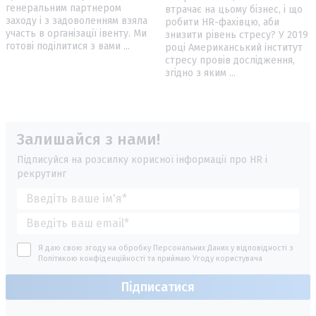
генеральним партнером
втрачає на цьому бізнес, і що
заходу і з задоволенням взяла
робити HR-фахівцю, аби
участь в організації івенту. Ми
знизити рівень стресу? У 2019
готові поділитися з вами ...
році Американський інститут
стресу провів дослідження,
згідно з яким ...
Залишайся з нами!
Підписуйся на розсилку корисної інформації про HR і
рекрутинг
Я даю свою згоду на обробку Персональних Даних у відповідності з
Політикою конфіденційності
та приймаю
Угоду користувача