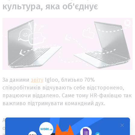
культура, яка об'єднує
За даними
звіту
Igloo, близько 70%
співробітників відчувають себе відсторонено,
працюючи віддалено. Саме тому HR-фахівцю так
важливо підтримувати командний дух.
Адже в функції HR-менеджера входить не тільки
організація спільної роботи, а й відпочинку.