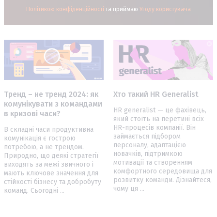
Політикою конфіденційності
та приймаю
Угоду користувача
Тренд – не тренд 2024: як
Хто такий HR Generalist
комунікувати з командами
HR generalist — це фахівець,
в кризові часи?
який стоїть на перетині всіх
HR-процесів компанії. Він
В складні часи продуктивна
займається підбором
комунікація є гострою
персоналу, адаптацією
потребою, а не трендом.
новачків, підтримкою
Природно, що деякі стратегії
мотивації та створенням
виходять за межі звичного і
комфортного середовища для
мають ключове значення для
розвитку команди. Дізнайтеся,
стійкості бізнесу та добробуту
чому ця ...
команд. Cьогодні ...