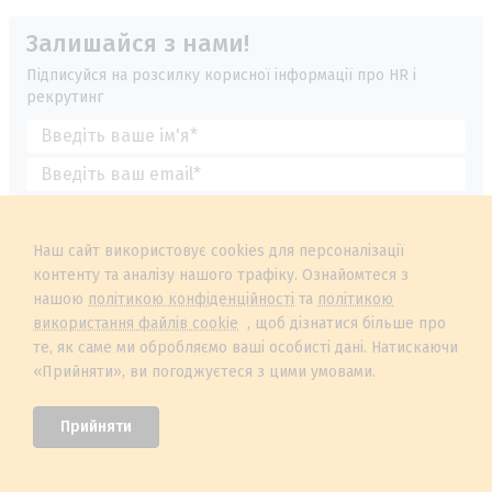
Залишайся з нами!
Підписуйся на розсилку корисної інформації про HR і
рекрутинг
Я даю свою згоду на обробку Персональних Даних у відповідності з
Політикою конфіденційності
та приймаю
Угоду користувача
Наш сайт використовує cookies для персоналізації
контенту та аналізу нашого трафіку. Ознайомтеся з
нашою
політикою конфіденційності
та
політикою
використання файлів cookie
, щоб дізнатися більше про
те, як саме ми обробляємо ваші особисті дані. Натискаючи
«Прийняти», ви погоджуєтеся з цими умовами.
Прийняти