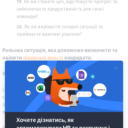
Як ви ставите цілі, відстежуєте прогрес та
забезпечуєте продуктивність для своєї
команди?
Як ви вирішуєте складні ситуації та
приймаєте важливі рішення?
Рольова ситуація, яка допоможе визначити та
оцінити
лідерські якості
кандидата:
Управління конфліктом у команді:
Ситуація:
У вашій команді виникла конфліктна
ситуація між двома співробітниками, яка
загрожує впливом на робочий процес та
продуктивність.
Рольова гра:
Вам потрібно діяти як посередник,