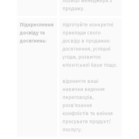
позиції менеджера з
продажу.
Підкреслення
підготуйте конкретні
досвіду та
приклади свого
досягнень:
досвіду в продажах:
досягнення, успішні
угоди, розвиток
клієнтської бази тощо.
відзначте ваші
навички ведення
переговорів,
розв'язання
конфліктів та вміння
просувати продукт/
послугу.