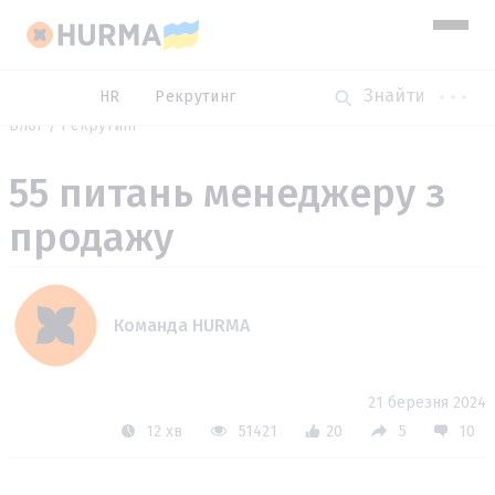
HR
Рекрутинг
Блог
Рекрутинг
55 питань менеджеру з
продажу
Команда HURMA
21 березня 2024
12 хв
51421
20
5
10