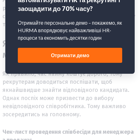
розв'язувати конфліктні ситуації, виробляти
стратегії посередництва та забезпечувати згоду
та співпрацю в команді.
Як провести співбесіду з
менеджером з продажу?
Як правило, час найму коштує дорого, тому
рекрутерам доводиться поспішати, щоб
якнайшвидше знайти відповідного кандидата.
Однак поспіх може призвести до вибору
невідповідного співробітника. Тому важливо
зосередитись на головному.
Чек-лист проведення співбесіди для менеджера
з продажу: