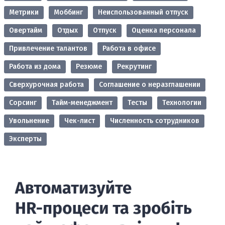
Метрики
Моббинг
Неиспользованный отпуск
Овертайм
Отдых
Отпуск
Оценка персонала
Привлечение талантов
Работа в офисе
Работа из дома
Резюме
Рекрутинг
Сверхурочная работа
Соглашение о неразглашении
Сорсинг
Тайм-менеджмент
Тесты
Технологии
Увольнение
Чек-лист
Численность сотрудников
Эксперты