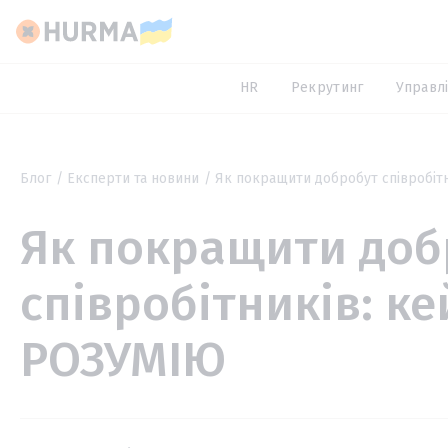
HR
Рекрутинг
Управлі
Блог
Експерти та новини
Як покращити добробут співробіт
Як покращити доб
співробітників: к
РОЗУМІЮ