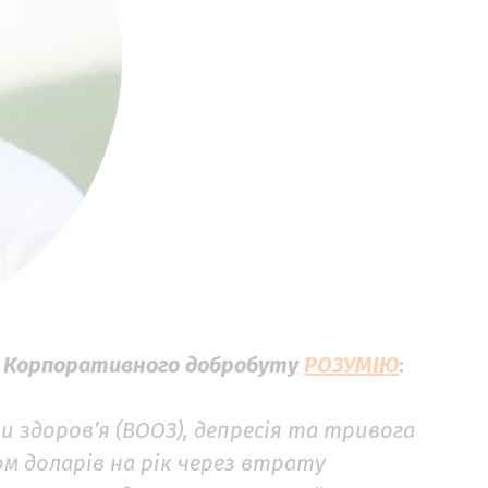
и Корпоративного добробуту
РОЗУМІЮ
:
ни здоров’я (ВООЗ), депресія та тривога
м доларів на рік через втрату