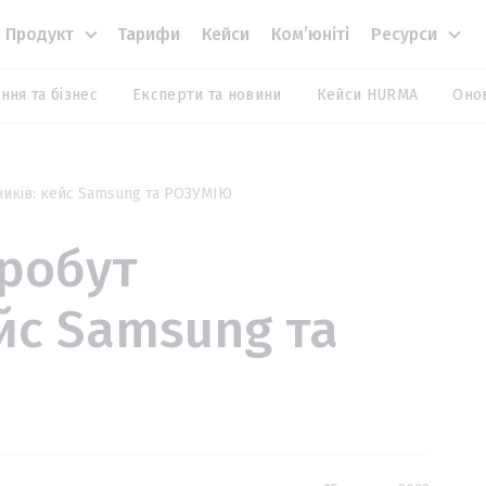
Продукт
Тарифи
Кейси
Комʼюніті
Ресурси
ння та бізнес
Експерти та новини
Кейси HURMA
Оно
ників: кейс Samsung та РОЗУМІЮ
робут
ейс Samsung та