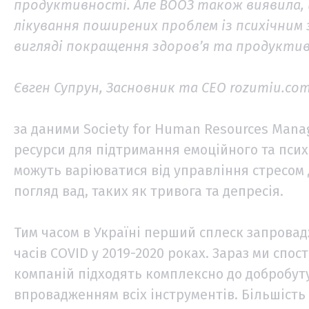
продуктивності. Але ВООЗ також виявила, 
лікування поширених проблем із психічним з
вигляді покращення здоров’я та продукти
Євген Супрун, Засновник та СЕО rozumiu.com
за даними Society for Human Resources Man
ресурси для підтримання емоційного та псих
можуть варіюватися від управління стресом
погляд вад, таких як тривога та депресія.
Тим часом в Україні перший сплеск запрова
часів COVID у 2019-2020 роках. Зараз ми спос
компаній підходять комплексно до добробуту
впровадженням всіх інструментів. Більшість