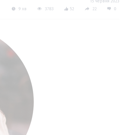
15 червня 2023
9 хв
3783
52
22
0