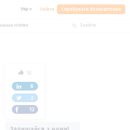
Укр
Увійти
Спробувати безкоштовно
влення HURMA
52
8
2
12
Залишайся з нами!