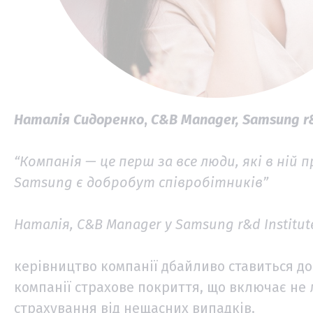
Наталія Сидоренко
,
C&B Manager, Samsung r&
“Компанія — це перш за все люди, які в ній
Samsung є добробут співробітників”
Наталія, C&B Manager у Samsung r&d Institut
керівництво компанії дбайливо ставиться до 
компанії страхове покриття, що включає не
страхування від нещасних випадків.