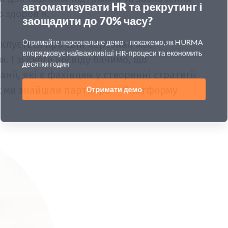
 здоров’я.
іклується про свій персонал має
. І зі свого досвіду бачимо, що
ії, які є фахівцем у створенні стратегії
ак ми знайшли партнера - Платформу