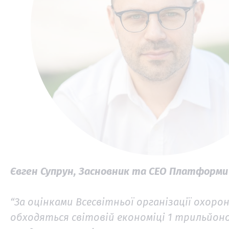
Євген Супрун, Засновник та СЕО Платформ
“За оцінками Всесвітньої організації охоро
обходяться світовій економіці 1 трильйоно