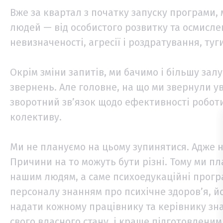
Вже за квартал з початку запуску програми,
людей — від особистого розвитку та осмисле
невизначеності, агресії і роздратування, туг
Окрім зміни запитів, ми бачимо і більшу зал
звернень. Але головне, на що ми звернули ува
зворотний зв’язок щодо ефективності робот
колективу.
Ми не плануємо на цьому зупинятися. Адже не
Причини на то можуть бути різні. Тому ми п
нашим людям, а саме психоедукаційні прогр
персоналу знанням про психічне здоров’я, й
надати кожному працівнику та керівнику зна
свого власного стану, і краще підготовлени