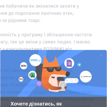
 ми побачили як змінилися запити у
ння до подолання панічних атак,
и за рідними тощо.
ученість у програму і збільшення частоти
гу, так це зміни у самих людях. І маємо
и з консультантами РОЗУМІЮ від
 всі звертаються до психологів.
лануємо додати ще один вид допомоги
ами. Психоедукація полягає в навчанні
ого впливу на продуктивність. Вона може
ння, щоб бути в курсі стану оточуючих та
ми для надання підтримки та заохочення