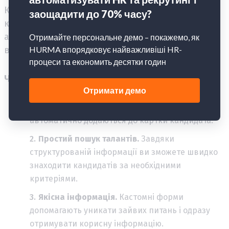
Кандидат сам заповнює форму, яку ви
кастомізували під свої потреби, а всі дані
автоматично потрапляють у його профіль у
вашій базі.
Чому це важливо:
Повна база кандидатів.
Усі зібрані дані
автоматично додаються до картки кандидата.
Простий пошук талантів.
Завдяки
структурованій інформації ви зможете швидко
знаходити кандидатів за необхідними
критеріями.
Якісна інформація.
Кастомні форми
допомагають уникати зайвих питань і одразу
отримувати корисну інформацію.