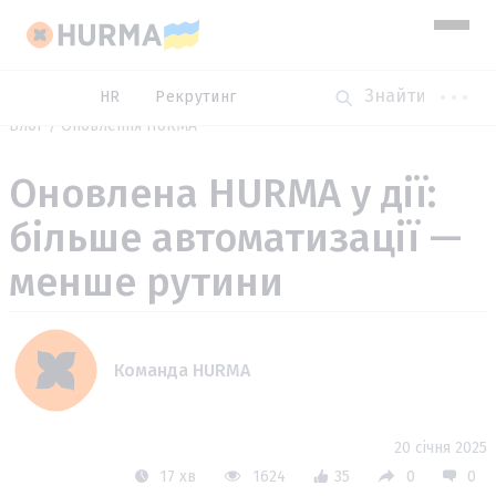
HR
Рекрутинг
Блог
Оновлення HURMA
Оновлена HURMA у дії:
більше автоматизації —
менше рутини
Команда HURMA
20 січня 2025
17 хв
1624
35
0
0