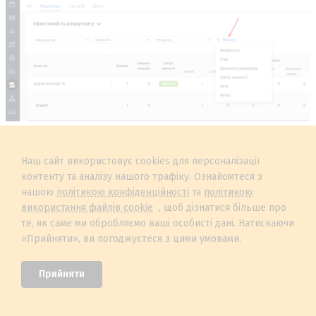
Персоналізація пошуку
Наш сайт використовує cookies для персоналізації
контенту та аналізу нашого трафіку. Ознайомтеся з
Ще одним важливим доповненням стала
нашою
політикою конфіденційності
та
політикою
фільтрація по тегах вакансій. Тепер користувачі
використання файлів cookie
, щоб дізнатися більше про
можуть сортувати та аналізувати вакансії за
те, як саме ми обробляємо ваші особисті дані. Натискаючи
будь-якими обраними параметрами: тип посади,
«Прийняти», ви погоджуєтеся з цими умовами.
рівень кваліфікації кандидата, відділ чи інші
Прийняти
важливі критерії. Це значно спрощує роботу з
великими обсягами даних та допомагає знайти
необхідну інформацію швидше.