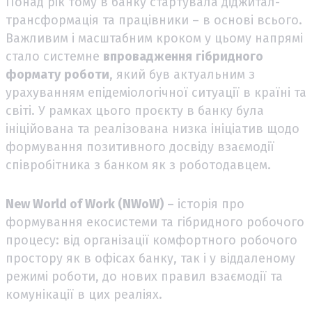
Понад рік тому в банку стартувала діджитал-
трансформація та працівники – в основі всього.
Важливим і масштабним кроком у цьому напрямі
стало системне
впровадження
гібридного
формату
роботи
, який був актуальним з
урахуванням епідеміологічної ситуації в країні та
світі. У рамках цього проєкту в банку була
ініційована та реалізована низка ініціатив щодо
формування позитивного досвіду взаємодії
співробітника з банком як з роботодавцем.
New World of Work (NWoW)
– історія про
формування екосистеми та гібридного робочого
процесу: від організації комфортного робочого
простору як в офісах банку, так і у віддаленому
режимі роботи, до нових правил взаємодії та
комунікації в цих реаліях.