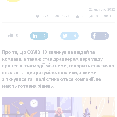
22 лютого 2022
6 хв
1723
5
0
0
5
0
0
0
Про те, що COVID-19 вплинув на людей та
компанії, а також став драйвером перегляду
процесів взаємодії між ними, говорить фактично
весь світ. І це зрозуміло: виклики, з якими
зіткнулися та і далі стикаються компанії, не
мають готових рішень.