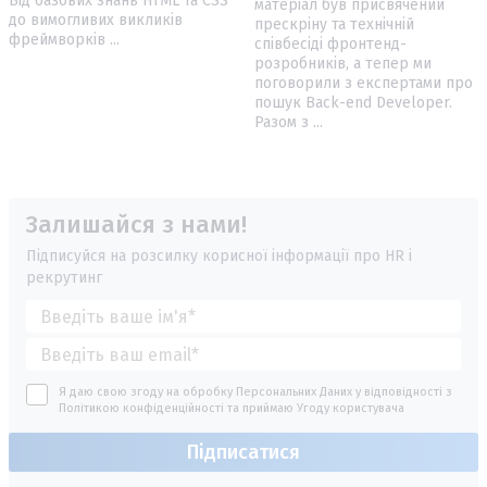
Від базових знань HTML та CSS
матеріал був присвячений
до вимогливих викликів
прескріну та технічній
фреймворків ...
співбесіді фронтенд-
розробників, а тепер ми
поговорили з експертами про
пошук Back-end Developer.
Разом з ...
Залишайся з нами!
Підписуйся на розсилку корисної інформації про HR і
рекрутинг
Я даю свою згоду на обробку Персональних Даних у відповідності з
Політикою конфіденційності
та приймаю
Угоду користувача