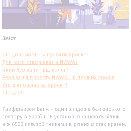
Змiст
Що допомогло запустити проєкт?
Для кого створювали NWoW?
Який був запит від колег?
Реалізація проєкту NWoW: 10 перших кроків
Хто відповідає за проєкт?
Що далі?
Райффайзен Банк – один з лідерів банківського
сектору в Україні. В установі працюють більш
ніж 6500 співробітниками в різних містах країни.