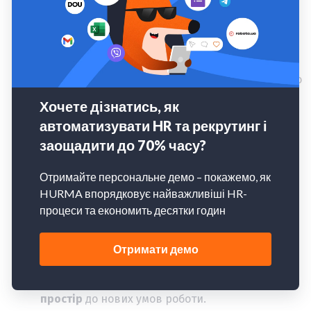
роботи: культура онлайн-зустрічей, технічні
правила, самоорганізація будинку тощо.
Допомагали в
облаштуванні
віддаленого
робочого
місця
: співробітник Райфу міг
отримати сертифікат на придбання необхідного
обладнання (меблі, освітлення тощо).
Створили та зараз вдосконалюємо
корпоративну
wellbeing
-
програму
з підтримки
фізичного та ментального здоров’я колег.
Програма включає консультації психологів,
заняття спортом, медичне страхування для всіх
співробітників.
Розробили програмне забезпечення
для
бронювання
робочих
місць
.
Реорганізували та адаптували
офісний
простір
до нових умов роботи.