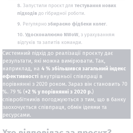
Запустили проєкт для
тестування
нових
підходів
до гібридної роботи.
Регулярно
збираємо
фідбеки
колег
.
Удосконалюємо
NWoW
, з урахуванням
відгуків та запитів команди.
Системний підхід до реалізації проєкту дає
результати, які можна вимірювати. Так,
наприклад, на
4 % збільшився загальний індекс
ефективності
внутрішньої співпраці в
порівнянні з 2020 роком. Зараз він становить 70
%. 79 % (
+2 % у порівнянні з 2020 р.
)
співробітників погоджуються з тим, що в банку
заохочується співпраця, обмін ідеями та
ресурсами.
Хто відповідає за проєкт?