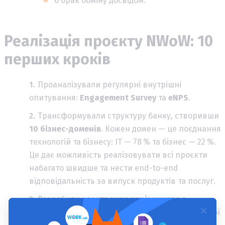
o брак обміну досвідом.
Реалізація проєкту NWoW: 10
перших кроків
Проаналізували регулярні внутрішні
опитування:
Engagement
Survey
та
eNPS
.
Трансформували структуру банку, створивши
10 бізнес-доменів
. Кожен домен — це поєднання
технологій та бізнесу: ІТ — 78 % та бізнес — 22 %.
Це дає можливість реалізовувати всі проєкти
набагато швидше та нести end-to-end
відповідальність за випуск продуктів та послуг.
Розробили
електронне
керівництво
з
порадами та рекомендаціями щодо дистанційної