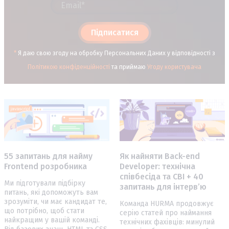
Підписатися
*
Я даю свою згоду на обробку Персональних Даних у відповідності з
Політикою конфіденційності
та приймаю
Угоду користувача
55 запитань для найму
Як найняти Back-end
Frontend розробника
Developer: технічна
співбесіда та CBI + 40
Ми підготували підбірку
запитань для інтерв’ю
питань, які допоможуть вам
зрозуміти, чи має кандидат те,
Команда HURMA продовжує
що потрібно, щоб стати
серію статей про наймання
найкращим у вашій команді.
технічних фахівців: минулий