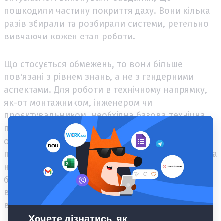
пошкодили частину покриття даху. Вони кілька
разів збирали та розбирали системи, ретельно
вивчаючи кожен етап роботи.
Що стосується обмежень, то вони більше
пов'язані з рівнем знань, а не з гендерними
аспектами. Для роботи в технічному напрямку,
як-от монтажником, інженером чи
проєктувальником, необхідна базова технічна
підготовка та розуміння основ електрики,
оскільки курс включає як теоретичні, так і
практичні заняття. Якщо ж людина приходить на
навчання без будь-яких знань у цій сфері, їй
буде важко опанувати матеріал, особливо якщо
вона не розрізняє базові поняття, такі як
вольти, ампери та вати.