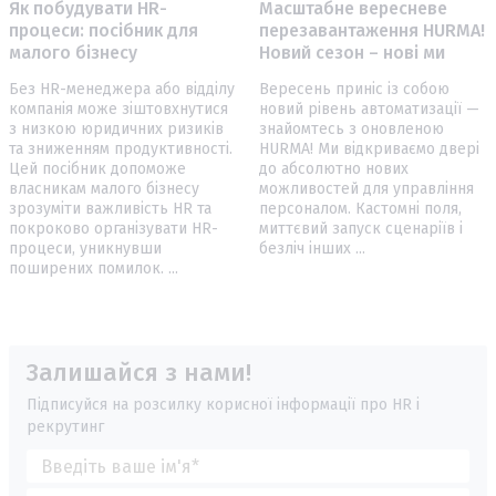
Як побудувати HR-
Масштабне вересневе
процеси: посібник для
перезавантаження HURMA!
малого бізнесу
Новий сезон – нові ми
Без HR-менеджера або відділу
Вересень приніс із собою
компанія може зіштовхнутися
новий рівень автоматизації —
з низкою юридичних ризиків
знайомтесь з оновленою
та зниженням продуктивності.
HURMA! Ми відкриваємо двері
Цей посібник допоможе
до абсолютно нових
власникам малого бізнесу
можливостей для управління
зрозуміти важливість HR та
персоналом. Кастомні поля,
покроково організувати HR-
миттєвий запуск сценаріїв і
процеси, уникнувши
безліч інших ...
поширених помилок. ...
Залишайся з нами!
Підписуйся на розсилку корисної інформації про HR і
рекрутинг