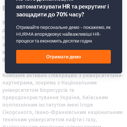
Власна грантова програма
Власна грантова програма компанії Atmosfera
для студентів стартувала у 2022 році. На
сьогоднішній день було проведено чотири
потоки навчання, три з яких проходили
виключно онлайн, а один мав комбінований
формат.
Компанія активно співпрацює з університетами-
партнерами, зокрема з Національним
університетом біоресурсів та
природокористування України, Київським
політехнічним інститутом імені Ігоря
Сікорського, Івано-Франківським національним
технічним університетом нафти і газу,
Національним технічним університетом