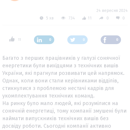
24 вересня 2024
5 хв
734
11
0
0
11
0
0
0
Багато з перших працівників у галузі сонячної
енергетики були вихідцями з технічних вишів
України, які прагнули розвивати цей напрямок.
Однак, коли вони стали керівниками відділів,
стикнулися з проблемою нестачі кадрів для
укомплектування технічних команд.
На ринку було мало людей, які розумілися на
сонячній енергетиці, тому компанії змушені були
наймати випускників технічних вишів без
досвіду роботи. Сьогодні компанії активно