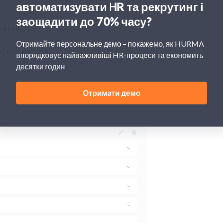
актів;
ід контролем;