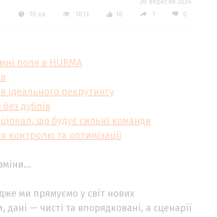
26 вересня 2024
10 хв
1811
18
1
0
омні поля в HURMA
їв
ля ідеального рекрутингу
 без дублів
ціонал, що будує сильні команди
ля контролю та оптимізації
зміни...
дже ми прямуємо у світ нових
 дані — чисті та впорядковані, а сценарії