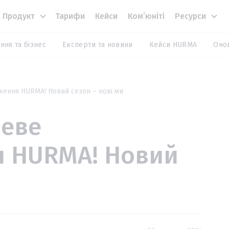
Продукт
Тарифи
Кейси
Комʼюніті
Ресурси
ння та бізнес
Експерти та новини
Кейси HURMA
Оно
ення HURMA! Новий сезон – нові ми
неве
я HURMA! Новий