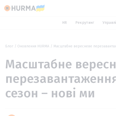
HR
Рекрутинг
Управлі
Блог
Оновлення HURMA
Масштабне вересневе перезавантаж
Масштабне верес
перезавантаженн
сезон – нові ми