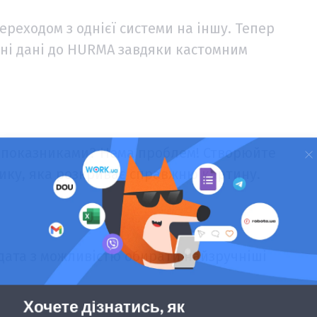
ереходом з однієї системи на іншу. Тепер
дні дані до HURMA завдяки кастомним
и показниками? Нема проблем! Створюйте
тику, яка розкриває справжню картину.
дата з можливістю обирати найзручніші