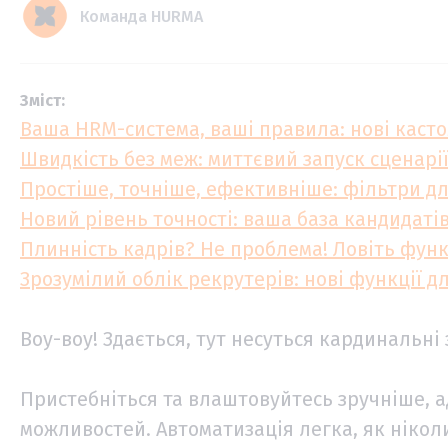
Команда HURMA
Зміст:
Ваша HRM-система, ваші правила: нові каст
Швидкість без меж: миттєвий запуск сценарі
Простіше, точніше, ефективніше: фільтри д
Новий рівень точності: ваша база кандидатів
Плинність кадрів? Не проблема! Ловіть функ
Зрозумілий облік рекрутерів: нові функції д
Воу-воу! Здається, тут несуться кардинальні 
Пристебніться та влаштовуйтесь зручніше, а
можливостей. Автоматизація легка, як ніколи,