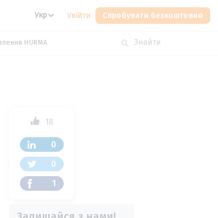
Укр
Увійти
Спробувати безкоштовно
влення HURMA
18
0
0
1
Залишайся з нами!