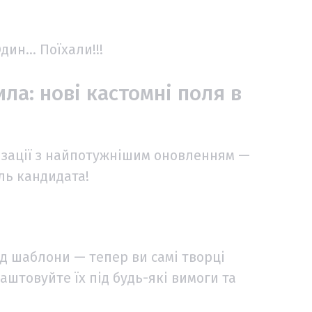
дин… Поїхали!!!
ла: нові кастомні поля в
тизації з найпотужнішим оновленням —
ль кандидата!
д шаблони — тепер ви самі творці
аштовуйте їх під будь-які вимоги та