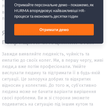
психологів до співпраці,а гроші від колег
відправляйте на допомогу армії або
постраждалим від військової агресії.
Як допомогти колегам
покращити емоційний стан
Завжди виявляйте людяність, чуйність та
емпатію до своїх колег. Ми, в першу чергу, живі
люди,а вже потім професіонали. Умійте
вислухати людину та підтримати її в будь-якій
ситуації. Це запорука добрих та відкритих
відносин у колективі. До того ж, суб’єктивно
людина може не бачити варіанти вирішення
своєї проблеми. Ви ж зі сторони зможете
подивитись на ситуацію під іншим кутом та