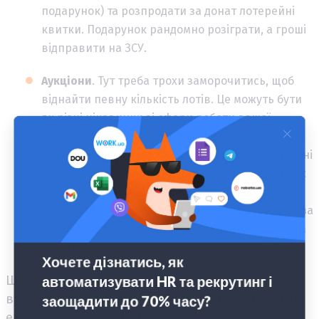
подарунок) та розпродати за донат лотерейні
квитки. Подарунок рандомно розіграти, а гроші
відправити на ЗСУ.
Аукціони
. Тут треба трохи заморочитись, щоб
віднайти певну кількість лотів. Це можуть бути
як різні цікавинки зі сфери роботи вашої
команди, так і все пов’язане з нашою
перемогою. Також добре підійдуть речі підписані
видатними українцями. Потім все проходить як
на звичайному аукціоні: виставляється кожен
лот і починається змагання хто більше грошей за
нього запропонує. Всі кошти направляються на
підтримку ЗСУ.
Ще гарно спрацьовує проведення корисних
вебінарів та майстер класів за донат. Залучайте
експертів по вашій сфері або коучів та