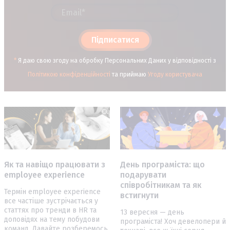
Підписатися
*
Я даю свою згоду на обробку Персональних Даних у відповідності з
Політикою конфіденційності
та приймаю
Угоду користувача
Як та навіщо працювати з
День програміста: що
employee experience
подарувати
співробітникам та як
Термін employee experience
встигнути
все частіше зустрічається у
статтях про тренди в HR та
13 вересня — день
доповідях на тему побудови
програміста! Хоч девелопери й
команд. Давайте розберемось