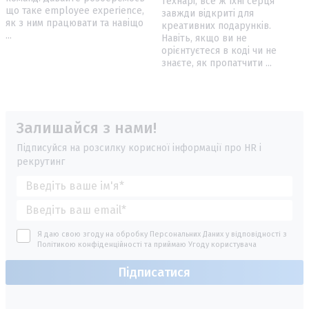
технарі, все ж їхні серця
що таке employee experience,
завжди відкриті для
як з ним працювати та навіщо
креативних подарунків.
...
Навіть, якщо ви не
орієнтуєтеся в коді чи не
знаєте, як пропатчити ...
Залишайся з нами!
Підписуйся на розсилку корисної інформації про HR і
рекрутинг
Я даю свою згоду на обробку Персональних Даних у відповідності з
Політикою конфіденційності
та приймаю
Угоду користувача