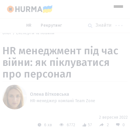
HR
Рекрутинг
Блог
Експерти та новини
HR менеджмент під час
війни: як піклуватися
про персонал
Олена Вітковська
HR-менеджер компанії Team Zone
2 вересня 2022
6 хв
6772
57
2
0