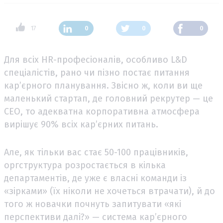
17
0
0
0
Для всіх HR-професіоналів, особливо L&D
спеціалістів, рано чи пізно постає питання
кар’єрного планування. Звісно ж, коли ви ще
маленький стартап, де головний рекрутер — це
CEO, то адекватна корпоративна атмосфера
вирішує 90% всіх кар’єрних питань.
Але, як тільки вас стає 50-100 працівників,
оргструктура розростається в кілька
департаментів, де уже є власні команди із
«зірками» (їх ніколи не хочеться втрачати), й до
того ж новачки почнуть запитувати «які
перспективи далі?» — система кар’єрного