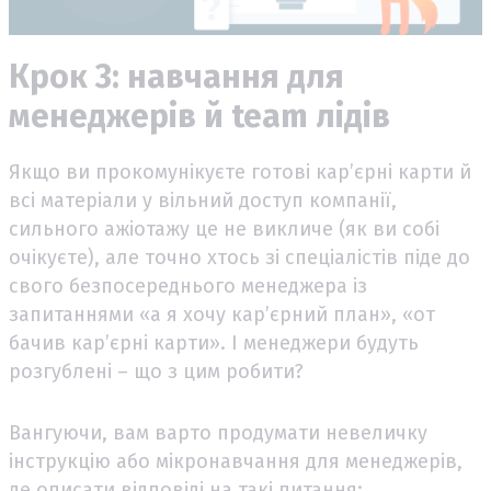
Крок 3: навчання для
менеджерів й team лідів
Якщо ви прокомунікуєте готові кар’єрні карти й
всі матеріали у вільний доступ компанії,
сильного ажіотажу це не викличе (як ви собі
очікуєте), але точно хтось зі спеціалістів піде до
свого безпосереднього менеджера із
запитаннями «а я хочу кар’єрний план», «от
бачив кар’єрні карти». І менеджери будуть
розгублені – що з цим робити?
Вангуючи, вам варто продумати невеличку
інструкцію або мікронавчання для менеджерів,
де описати відповіді на такі питання: