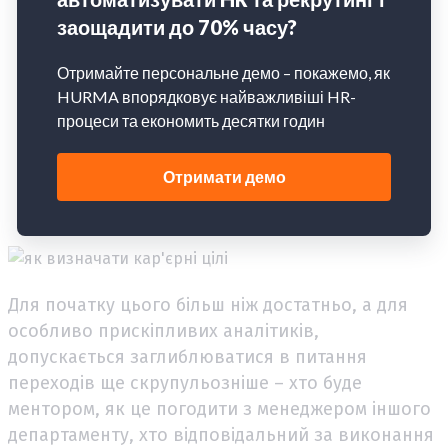
людина готова до зростання або переходу
терміни кроків, дедлайни, а також проміжні
мітинги-перевірки стану справ
фінальний крок, після якого цей перехід
відбудеться гарантовано (технічне інтерв’ю
керівника або HR процес переведення на нову
роль)
Для початку цього більш ніж достатньо, а для
особливо прискіпливих аналітиків,
допускається заглиблюватися в питання
переходів ще скрупульозніше – хто буде
ментором, як це погодити з менеджером іншого
департаменту, хто відповідальний за виконання