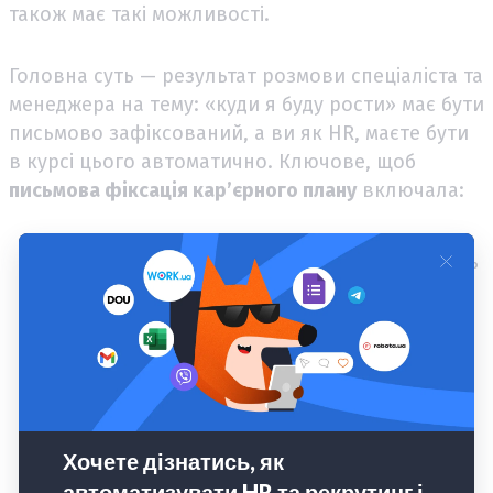
також має такі можливості.
Головна суть — результат розмови спеціаліста та
менеджера на тему: «куди я буду рости» має бути
письмово зафіксований, а ви як HR, маєте бути
в курсі цього автоматично. Ключове, щоб
письмова фіксація кар’єрного плану
включала:
поточний стан та потенційно нову посаду / роль
які навички слід підтягнути, курси пройти,
сертифікації отримати
які проєкти успішно закрити, завдання якого
рівня виконувати
чіткі Key Results по яких стане зрозуміло, що