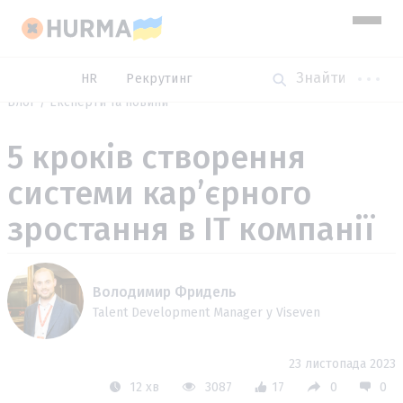
HR
Рекрутинг
Блог
Експерти та новини
5 кроків створення
системи карʼєрного
зростання в IT компанії
Володимир Фридель
Talent Development Manager у Viseven
23 листопада 2023
12 хв
3087
17
0
0