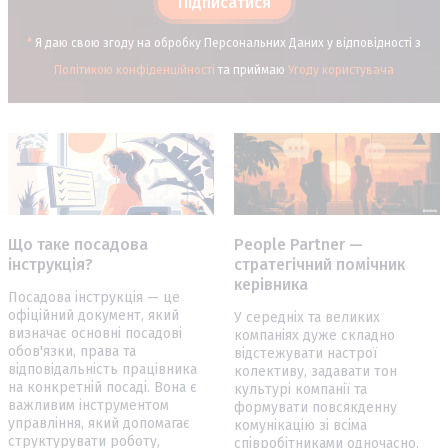
Підписатися
*
Я даю свою згоду на обробку Персональних Даних у відповідності з
Політикою конфіденційності
та приймаю
Угоду користувача
People Partner —
Що таке посадова
стратегічний помічник
інструкція?
керівника
Посадова інструкція — це
офіційний документ, який
У середніх та великих
визначає основні посадові
компаніях дуже складно
обов'язки, права та
відстежувати настрої
відповідальність працівника
колективу, задавати тон
на конкретній посаді. Вона є
культурі компанії та
важливим інструментом
формувати повсякденну
управління, який допомагає
комунікацію зі всіма
структурувати роботу,
співробітниками одночасно.