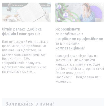
Літній релакс: добірка
Як розпізнати
фільмів і книг для HR
співробітника з
потрібними професійними
Йде вже другий місяць літа, а
та ціннісними
це означає, що прийшов час
компетенціями?
планування відпусток. За
даними опитування порталу
Сьогодні дамо відповідь на
HeadHunter – 72%
запитання - як же знайти
співробітників планують
кандидата, з яким у вас буде
відпустку саме влітку. Якщо
perfect match та історія в стилі
ви з-поміж тих, хто ...
“Жили вони довго і
щасливо”? Нещодавно наш
колега у ...
Залишайся з нами!