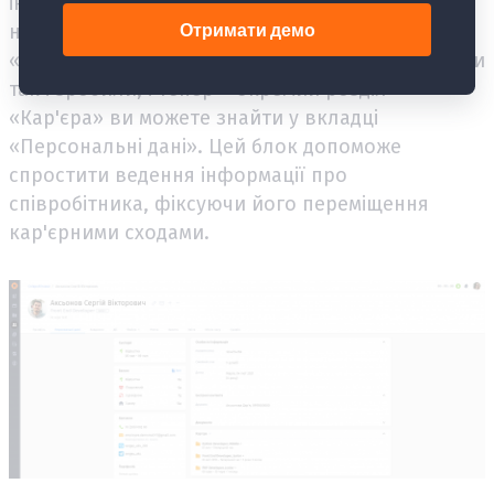
інтерв'ю ми отримали запит про те, що було б
непогано розділити блоки «Кар'єра» та
«Компанія», щоб було зрозуміліше і логічніше. Ми
так і зробили, і тепер – окремий розділ
«Кар'єра» ви можете знайти у вкладці
«Персональні дані». Цей блок допоможе
спростити ведення інформації про
співробітника, фіксуючи його переміщення
кар'єрними сходами.