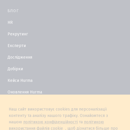
БЛОГ
HR
Рекрутинг
Експерти
Дослідження
Добірки
Кейси Hurma
Оновлення Hurma
HR Глосарій
Наш сайт використовує cookies для персоналізації
контенту та аналізу нашого трафіку. Ознайомтеся з
нашою
політикою конфіденційності
та
політикою
використання файлів cookie
, щоб дізнатися більше про