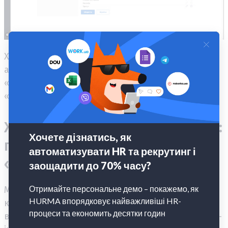
Хочемо зазначити, що нові, створені значення
автоматично підтягнутися в фільтри на сторінці
«Співробітники», а також у відповідних полях
«Профілю співробітника».
Життєвий шлях співробітника:
поліпшення розділу
«Кар'єра»
Ми завжди прислухаємося до побажань наших
клієнтів і намагаємося в найкоротші терміни
втілити їх в життя. Нещодавно на одному з user-