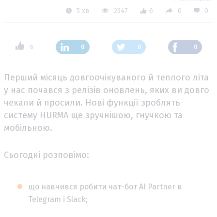
5 хв
2347
6
0
0
6
0
0
0
Перший місяць довгоочікуваного й теплого літа
у нас почався з релізів оновлень, яких ви довго
чекали й просили. Нові функції зроблять
систему HURMA ще зручнішою, гнучкою та
мобільною.
Сьогодні розповімо:
що навчився робити чат-бот AI Partner в
Telegram і Slack;