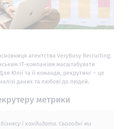
асновниця агентства VeryBusy Recruiting.
їнським IT-компаніям масштабувати
ля Юлії та її команди, рекрутинг – це
алізі даних та любові до людей.
екрутеру метрики
бізнесу і кандидата. Сьогодні ми