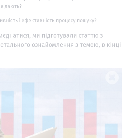
не дають?
тивність і ефективність процесу пошуку?
риєднатися, ми підготували статтю з
детального ознайомлення з темою, в кінці