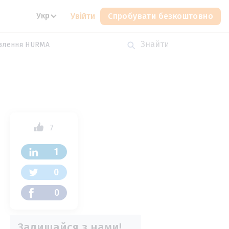
Укр
Увійти
Спробувати безкоштовно
влення HURMA
7
1
0
0
Залишайся з нами!