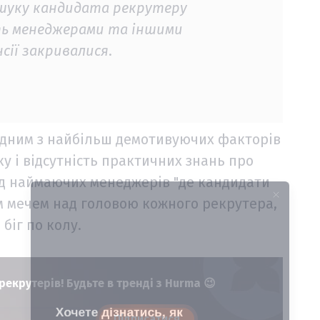
ошуку кандидата рекрутеру
ть менеджерами та іншими
сії закривалися
.
 одним з найбільш демотивуючих факторів
у і відсутність практичних знань про
від наймаючих менеджерів "де кандидати
им мечем над головою кожного рекрутера,
іг по колу.
рекрутерів! Будьте в тренді з Hurma 😉
Підписатися