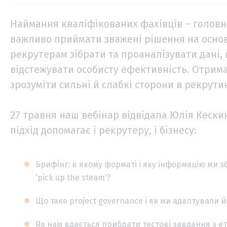
Наймання кваліфікованих фахівців – головн
важливо приймати зважені рішення на основі
рекрутерам зібрати та проаналізувати дані,
відстежувати особисту ефективність. Отрим
зрозуміти сильні й слабкі сторони в рекрутин
27 травня наш вебінар відвідала Юлія Кескин 
підхід допомагає і рекрутеру, і бізнесу:
Брифінг: в якому форматі і яку інформацію ми зб
'pick up the steam'?
Що таке project governance і як ми адаптували 
Як нам вдається прибрати тестові завдання з е