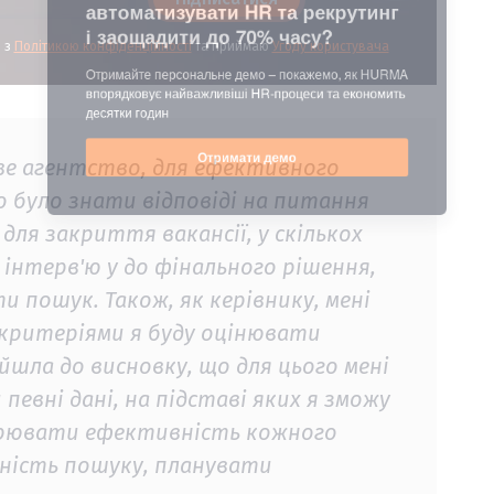
і з
Політикою конфіденційності
та приймаю
Угоду користувача
ове агентство, для ефективного
о було знати відповіді на питання
 для закриття вакансії, у скількох
інтерв'ю у до фінального рішення,
и пошук. Також, як керівнику, мені
 критеріями я буду оцінювати
ийшла до висновку, що для цього мені
евні дані, на підставі яких я зможу
ірювати ефективність кожного
ність пошуку, планувати