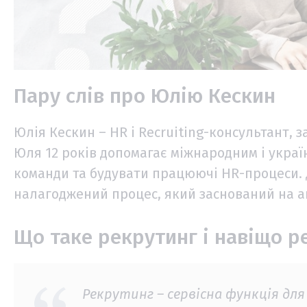
Пару слів про Юлію Кескин
Юлія Кескин – HR і Recruiting-консультант, з
Юля 12 років допомагає міжнародним і укра
команди та будувати працюючі HR-процеси. Д
налагоджений процес, який заснований на ан
Що таке рекрутинг і навіщо р
Рекрутинг – сервісна функція для 