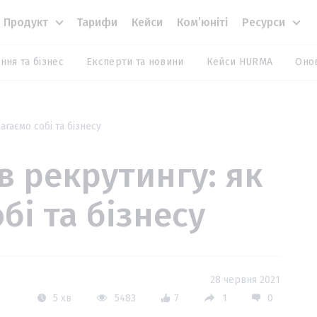
Продукт
Тарифи
Кейси
Комʼюніті
Ресурси
ння та бізнес
Експерти та новини
Кейси HURMA
Оно
агаємо собі та бізнесу
 в рекрутингу: як
бі та бізнесу
28 червня 2021
5 хв
5483
7
1
0