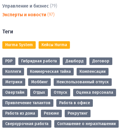
Управление и бизнес
(79)
Эксперты и новости
(97)
Теги
Hurma System
Кейсы Hurma
PDP
Гибридная работа
Дашборд
Договор
Коллеги
Коммерческая тайна
Компенсации
Метрики
Моббинг
Неиспользованный отпуск
Овертайм
Отдых
Отпуск
Оценка персонала
Привлечение талантов
Работа в офисе
Работа из дома
Резюме
Рекрутинг
Сверхурочная работа
Соглашение о неразглашении