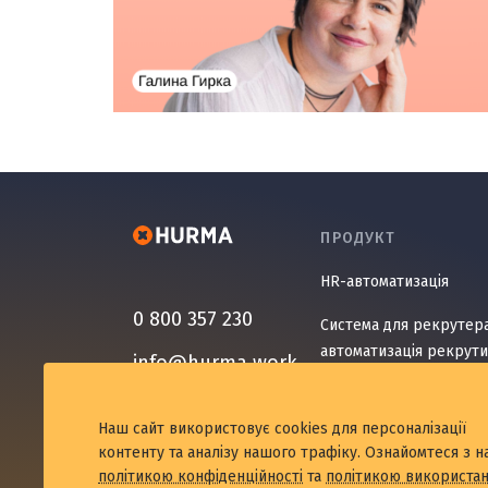
ПРОДУКТ
HR-автоматизація
0 800 357 230
Система для рекрутера
автоматизація рекрути
info@hurma.work
Система OKR – управлін
ключовими результата
Наш сайт використовує cookies для персоналізації
контенту та аналізу нашого трафіку. Ознайомтеся з 
Система для опитувань
політикою конфіденційності
та
політикою використа