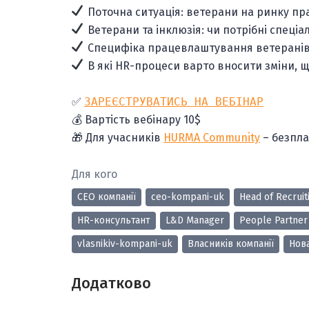
Поточна ситуація: ветерани на ринку пра
Ветерани та інклюзія: чи потрібні спеціа
Специфіка працевлаштування ветеранів: 
В які HR-процеси варто вносити зміни, 
✅
ЗАРЕЄСТРУВАТИСЬ НА ВЕБІНАР
💰 Вартість вебінару 10$
🎁 Для учасників
HURMA Community
– безпл
Для кого
CEO компанії
ceo-kompani-uk
Head of Recruit
HR-консультант
L&D Manager
People Partner
vlasnikiv-kompani-uk
Власників компанії
Нов
Додатково