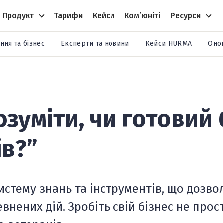
Продукт
Тарифи
Кейси
Комʼюніті
Ресурси
ння та бізнес
Експерти та новини
Кейси HURMA
Оно
озуміти, чи готовий 
ів?”
истему знань та інструментів, що дозво
внених дій. Зробіть свій бізнес не прос