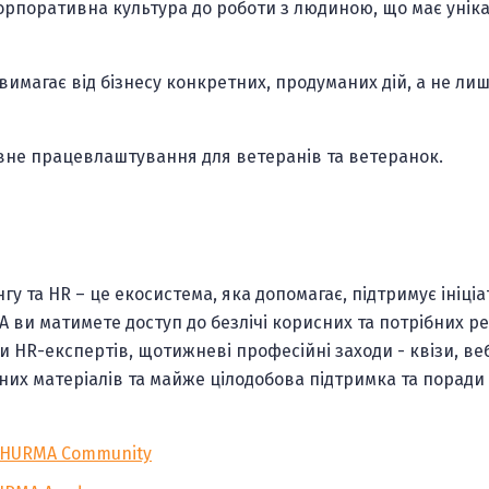
корпоративна культура до роботи з людиною, що має унік
вимагає від бізнесу конкретних, продуманих дій, а не ли
ивне працевлаштування для ветеранів та ветеранок.
у та HR – це екосистема, яка допомагає, підтримує ініціа
 ви матимете доступ до безлічі корисних та потрібних ре
ди HR-експертів, щотижневі професійні заходи - квізи, ве
ьних матеріалів та майже цілодобова підтримка та поради 
в HURMA Community