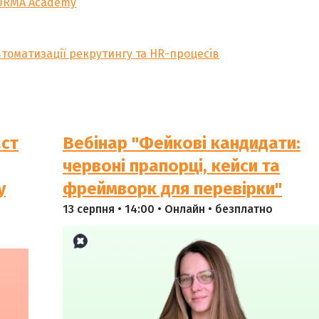
URMA Academy
томатизації рекрутингу та HR-процесів
аст
Вебінар "Фейкові кандидати:
червоні прапорці, кейси та
у
фреймворк для перевірки"
13 серпня • 14:00 • Онлайн • безплатно