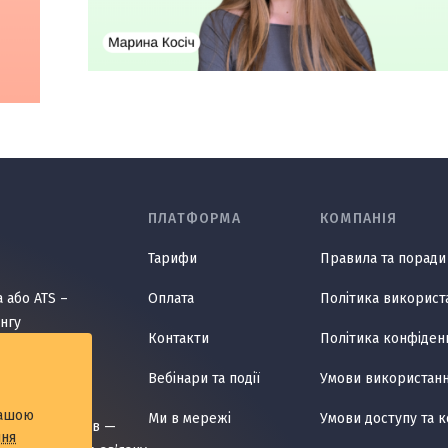
ПЛАТФОРМА
КОМПАНІЯ
Тарифи
Правила та поради 
 або ATS –
Оплата
Політика використ
нгу
Контакти
Політика конфіден
ня цілями і
Вебінари та події
Умови використання
ми
нашою
Ми в мережі
Умови доступу та 
 співробітників —
ння