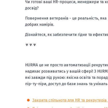
Чи готові ваші HR-процеси, менеджери та 
досвід?
Повернення ветеранів - це реальність, яка 
добрих намірів.
Дізнайтеся, як забезпечити гідне та ефект
🔽🔽🔽
HURMA це не просто автоматизації рекрутинг
надихає розвиватись у вашій сфері! З HURMA
які завжди під рукою: якісна освіта та пора
пір-ту-піри, доступ до бази знань та унікал
Закрита спільнота для HR та рекрутері