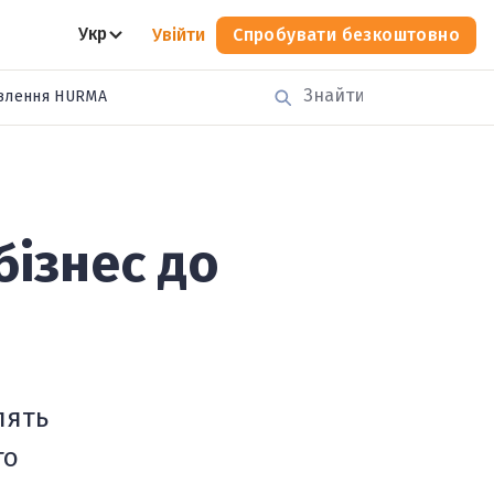
Укр
Увійти
Спробувати безкоштовно
влення HURMA
бізнес до
лять
то