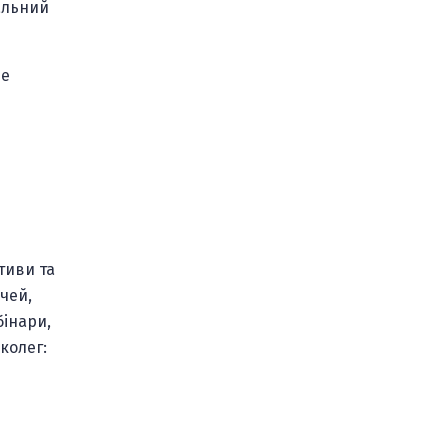
альний
ше
тиви та
чей,
бінари,
колег: