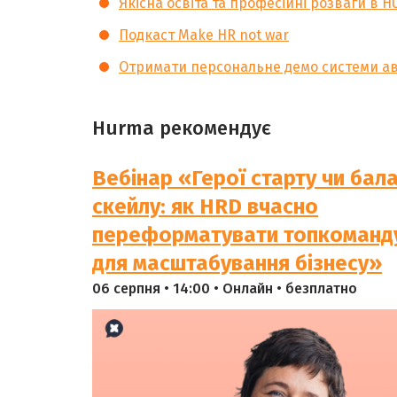
Якісна освіта та професійні розваги
в H
Подкаст Make HR not war
Отримати персональне демо системи ав
Hurma рекомендує
Вебінар «Герої старту чи бал
скейлу: як HRD вчасно
переформатувати топкоманд
для масштабування бізнесу»
06 серпня • 14:00 • Онлайн • безплатно