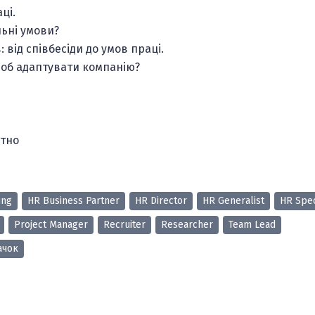
ці.
льні умови?
від співбесіди до умов праці.
щоб адаптувати компанію?
атно
ing
HR Business Partner
HR Director
HR Generalist
HR Spec
Project Manager
Recruiter
Researcher
Team Lead
ачок