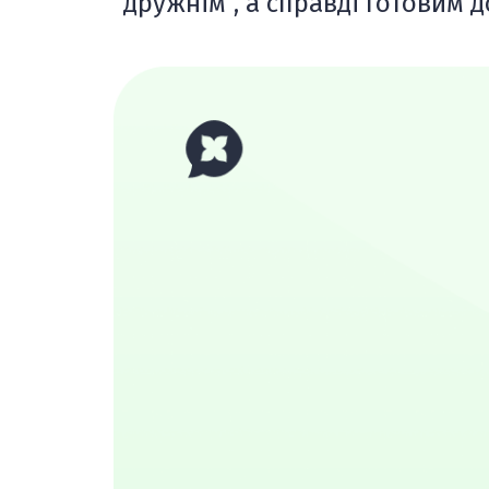
“дружнім”, а справді готовим д