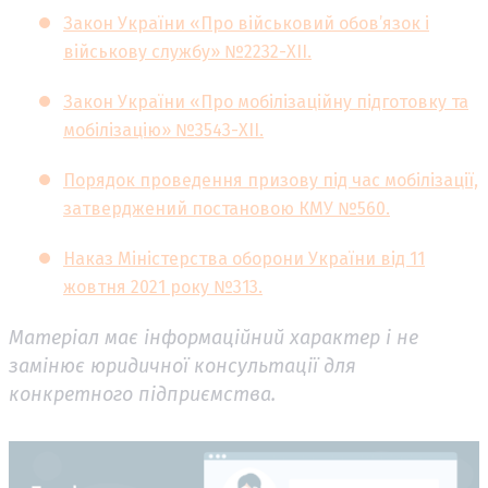
Закон України «Про військовий обов’язок і
військову службу» №2232-XII.
Закон України «Про мобілізаційну підготовку та
мобілізацію» №3543-XII.
Порядок проведення призову під час мобілізації,
затверджений постановою КМУ №560.
Наказ Міністерства оборони України від 11
жовтня 2021 року №313.
Матеріал має інформаційний характер і не
замінює юридичної консультації для
конкретного підприємства.