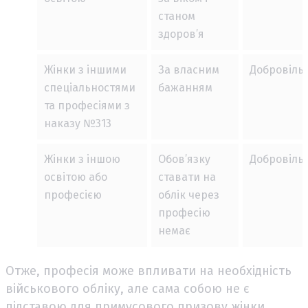
станом
здоров’я
Жінки з іншими
За власним
Добровіль
спеціальностями
бажанням
та професіями з
наказу №313
Жінки з іншою
Обов’язку
Добровіль
освітою або
ставати на
професією
облік через
професію
немає
Отже, професія може впливати на необхідність
військового обліку, але сама собою не є
підставою для примусового призову жінки.