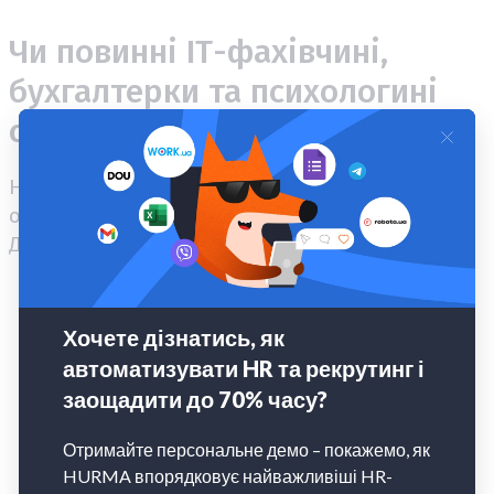
Чи повинні ІТ-фахівчині,
бухгалтерки та психологині
ставати на військовий облік
Ні, лише наявність такої професії не створює
обов’язку ставати на військовий облік.
Добровільний порядок діє, зокрема, для:
програмісток та інших ІТ-фахівчинь;
спеціалісток із кібербезпеки;
інженерок;
працівниць телекомунікаційної сфери;