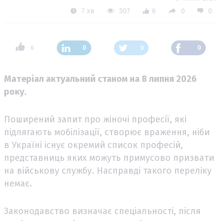
7 хв
507
6
0
0
6
0
0
0
Матеріал актуальний станом на 8 липня 2026
року.
Поширений запит про жіночі професії, які
підлягають мобілізації, створює враження, ніби
в Україні існує окремий список професій,
представниць яких можуть примусово призвати
на військову службу. Насправді такого переліку
немає.
Законодавство визначає спеціальності, після