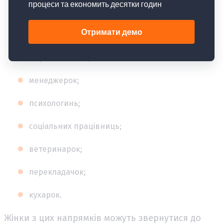
бухгалтерок;
економісток;
маркетологинь;
менеджерок;
психологинь;
соціальних працівниць;
ветеринарок;
перекладачок;
кухарок.
Жінки з цих напрямків можуть звернутися до