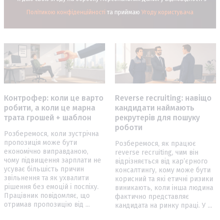
Політикою конфіденційності
та приймаю
Угоду користувача
Контрофер: коли це варто
Reverse recruiting: навіщо
робити, а коли це марна
кандидати наймають
трата грошей + шаблон
рекрутерів для пошуку
роботи
Розберемося, коли зустрічна
пропозиція може бути
Розберемося, як працює
економічно виправданою,
reverse recruiting, чим він
чому підвищення зарплати не
відрізняється від кар’єрного
усуває більшість причин
консалтингу, кому може бути
звільнення та як ухвалити
корисний та які етичні ризики
рішення без емоцій і поспіху.
виникають, коли інша людина
Працівник повідомляє, що
фактично представляє
отримав пропозицію від ...
кандидата на ринку праці. У ...