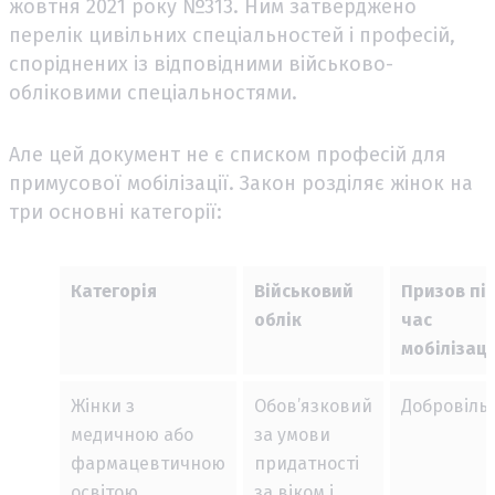
жовтня 2021 року №313. Ним затверджено
перелік цивільних спеціальностей і професій,
споріднених із відповідними військово-
обліковими спеціальностями.
Але цей документ не є списком професій для
примусової мобілізації. Закон розділяє жінок на
три основні категорії:
Категорія
Військовий
Призов пі
облік
час
мобілізаці
Жінки з
Обов’язковий
Добровіль
медичною або
за умови
фармацевтичною
придатності
освітою
за віком і