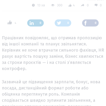
13 хв
300
4
0
0
4
0
0
0
Працівник повідомляє, що отримав пропозицію
від іншої компанії та планує звільнятися.
Керівник не хоче втрачати сильного фахівця, HR
рахує вартість пошуку заміни, бізнес хвилюється
за строки проєктів — і на столі з’являється
контрофер.
Зазвичай це підвищення зарплати, бонус, нова
посада, дистанційний формат роботи або
обіцянка переглянути роль. Компанія
сподівається швидко зупинити звільнення, а