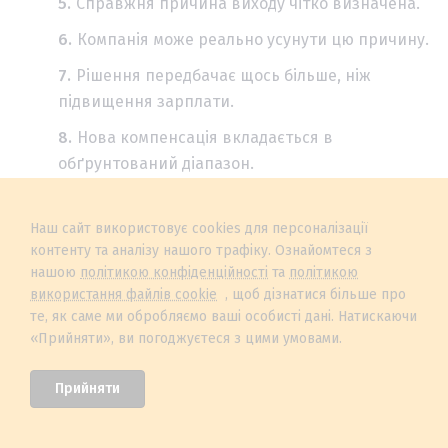
Справжня причина виходу чітко визначена.
Компанія може реально усунути цю причину.
Рішення передбачає щось більше, ніж
підвищення зарплати.
Нова компенсація вкладається в
обґрунтований діапазон.
Контрофер не створить критичної
несправедливості в команді.
Наш сайт використовує cookies для персоналізації
контенту та аналізу нашого трафіку. Ознайомтеся з
Менеджер готовий виконувати нові
нашою
політикою конфіденційності
та
політикою
домовленості.
використання файлів cookie
, щоб дізнатися більше про
те, як саме ми обробляємо ваші особисті дані. Натискаючи
Усі зміни можна зафіксувати письмово.
«Прийняти», ви погоджуєтеся з цими умовами.
Очікувана вартість контрофера нижча за
вартість заміни.
Прийняти
Працівник демонструє готовність
залишитися не лише через гроші.