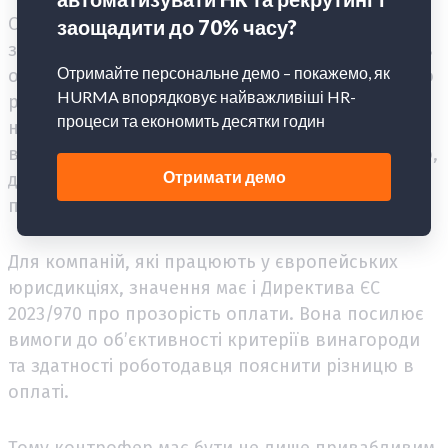
Окремо потрібно перевірити, чи не створює
зустрічна пропозиція необґрунтованої різниці в
оплаті працівників, які виконують однакову або
рівноцінну роботу. Підвищення має спиратися
на зрозумілі критерії: зміну ролі, рівень
відповідальності, результати, ринкову корекцію,
дефіцитність компетенцій або критичність
позиції.
Для компаній, які працюють у європейських
юрисдикціях, значення має і Директива ЄС
2023/970 про прозорість оплати. Вона посилює
вимоги до об’єктивності критеріїв винагороди
та здатності роботодавця пояснити різницю в
оплаті.