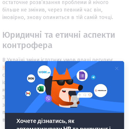
остаточне розв’язання проблеми й нічого
більше не змінив, через певний час він,
імовірно, знову опиниться в тій самій точці.
Юридичні та етичні аспекти
контрофера
В Україні зміни істотних умов праці регулює
Кодекс законів про працю
. Під час воєнного
стану працівника повідомляють про зміну
істотних умов праці та умов оплати не пізніше
моменту, коли ці зміни починають діяти.
Залежно від змісту контрофера компанії може
знадобитися оформити додаткову угоду, наказ
про переведення, зміну окладу або інші
внутрішні документи.