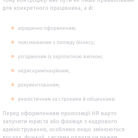
Тому контрофер має бути не лише привабливим
для конкретного працівника, а й:
юридично оформленим;
пояснюваним з погляду бізнесу;
узгодженим із зарплатною вилкою;
недискримінаційним;
документованим;
реалістичним за строками й обіцянками.
Перед оформленням пропозиції HR варто
залучити юриста або фахівця з кадрового
адміністрування, особливо якщо змінюються
посада, функції, система оплати чи режим