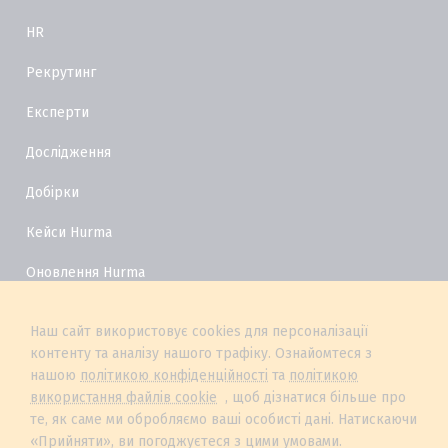
HR
Рекрутинг
Експерти
Дослідження
Добірки
Кейси Hurma
Оновлення Hurma
HR Глосарій
Наш сайт використовує cookies для персоналізації
контенту та аналізу нашого трафіку. Ознайомтеся з
нашою
політикою конфіденційності
та
політикою
використання файлів cookie
, щоб дізнатися більше про
те, як саме ми обробляємо ваші особисті дані. Натискаючи
«Прийняти», ви погоджуєтеся з цими умовами.