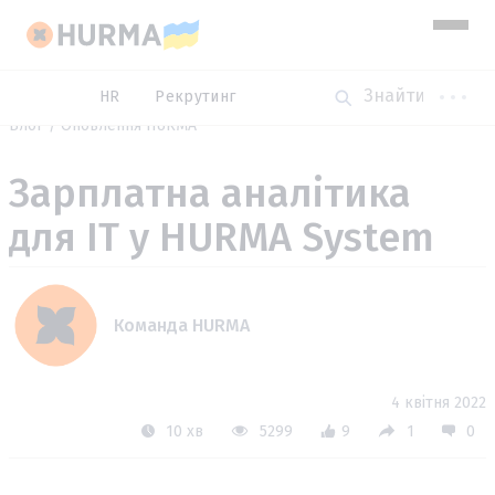
HR
Рекрутинг
Блог
Оновлення HURMA
Зарплатна аналітика
для IT у HURMA System
Команда HURMA
4 квітня 2022
10 хв
5299
9
1
0