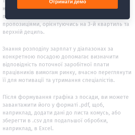
1-й квартиль, щоб зберегти бюджети; хтось,
навпаки, підбирає найкращих кандидатів,
приваблюючи більш вигідними зарплатними
пропозиціями, орієнтуючись на 3-й квартиль та
верхній дециль.
Знання розподілу зарплат у діапазонах за
конкретною посадою допомагає визначити
відповідність поточної заробітної плати
працівників вимогам ринку, вчасно переглянути
її для мотивації та утримання спеціалістів.
Після формування графіка з посади, ви можете
завантажити його у форматі .pdf, щоб,
наприклад, додати дані до листа комусь, або
зберегти в .csv для подальшої обробки,
наприклад, в Excel.