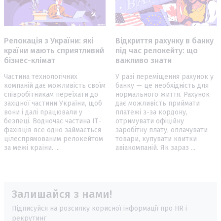
Релокація з України: які
Відкриття рахунку в банку
країни мають сприятливий
під час релокейту: що
бізнес-клімат
важливо знати
Частина технологічних
У разі переміщення рахунок у
компаній дає можливість своїм
банку — це необхідність для
співробітникам переїхати до
нормального життя. Рахунок
західної частини України, щоб
дає можливість приймати
вони і далі працювали у
платежі з-за кордону,
безпеці. Водночас частина ІТ-
отримувати офіційну
фахівців все одно займається
заробітну плату, оплачувати
цілеспрямованим релокейтом
товари, купувати квитки
за межі країни. ...
авіакомпаній. Як зараз ...
Залишайся з нами!
Підписуйся на розсилку корисної інформації про HR і
рекрутинг