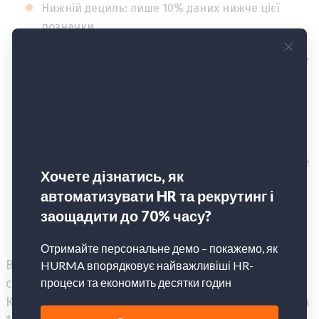
Нижній дециль: лише 10% даних нижче цієї
позначки.
1-й квартиль: 25% даних мають значення нижче
цієї позначки, а 75% вище.
Медіана: 50% даних мають значення нижче цієї
позначки, а 50% вище.
3-й квартиль: 75% даних мають значення нижче
цієї позначки, а 25% вище.
Верхній дециль: лише 10% даних вище цієї
позначки.
Використання цих графіків дозволяє
створювати ефективну стратегію підбору.
Кожна компанія має свою: хтось орієнтується на