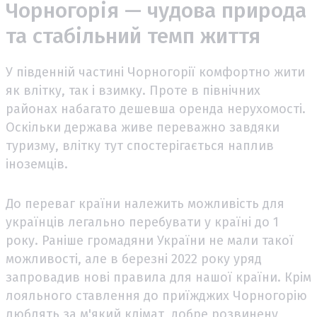
Чорногорія — чудова природа
та стабільний темп життя
У південній частині Чорногорії комфортно жити
як влітку, так і взимку. Проте в північних
районах набагато дешевша оренда нерухомості.
Оскільки держава живе переважно завдяки
туризму, влітку тут спостерігається наплив
іноземців.
До переваг країни належить можливість для
українців легально перебувати у країні до 1
року. Раніше громадяни України не мали такої
можливості, але в березні 2022 року уряд
запровадив нові правила для нашої країни. Крім
лояльного ставлення до приїжджих Чорногорію
люблять за м'який клімат, добре розвинену