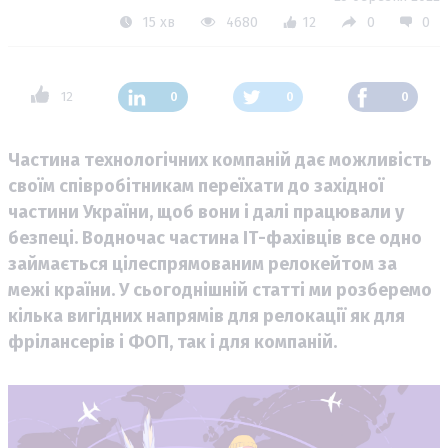
15 хв
4680
12
0
0
12
0
0
0
Частина технологічних компаній дає можливість
своїм співробітникам переїхати до західної
частини України, щоб вони і далі працювали у
безпеці. Водночас частина ІТ-фахівців все одно
займається цілеспрямованим релокейтом за
межі країни. У сьогоднішній статті ми розберемо
кілька вигідних напрямів для релокації як для
фрілансерів і ФОП, так і для компаній.