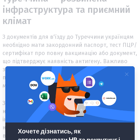
інфраструктура та приємний
клімат
З документів для в'їзду до Туреччини українцям
необхідно мати закордонний паспорт, тест ПЦР/
сертифікат про повну вакцинацію або документ,
що підтверджує наявність антигену. Важливо
запам'ятати, що термін дії закордонного
паспорта для громадян України має бути не
менш ніж півроку.
Зараз прямого авіасполучення з Туреччиною
немає. Проте дістатися туди можна з Польщі та
інших сусідніх країн. Також ви маєте право
набути статусу особи, якій необхідний
вторинний захист або легально залишатися на