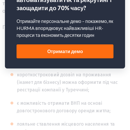
території держави до 90 днів. Далі необхідно
оформлювати дозвіл на проживання.
Плюси:
можна відкрити рахунок у турецьких банках
навіть без ВНП (наприклад, DenizBank), однак
деякі організації вимагають внести депозит;
короткостроковий дозвіл на проживання
(ікамет для бізнесу) можна оформити під час
реєстрації компанії у Туреччині;
є можливість отримати ВНП на основі
довгострокового договору оренди житла;
лояльне ставлення місцевого населення та