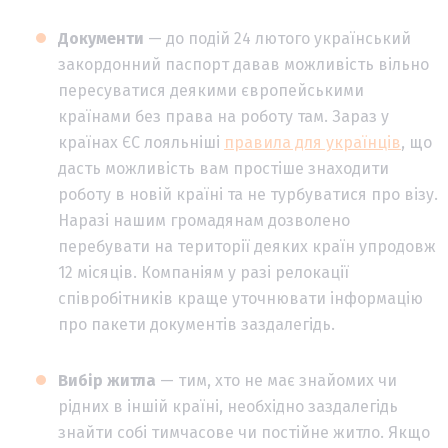
Документи
— до подій 24 лютого український
закордонний паспорт давав можливість вільно
пересуватися деякими європейськими
країнами без права на роботу там. Зараз у
країнах ЄС лояльніші
правила для українців
, що
дасть можливість вам простіше знаходити
роботу в новій країні та не турбуватися про візу.
Наразі нашим громадянам дозволено
перебувати на території деяких країн упродовж
12 місяців. Компаніям у разі релокації
співробітників краще уточнювати інформацію
про пакети документів заздалегідь.
Вибір житла
— тим, хто не має знайомих чи
рідних в іншій країні, необхідно заздалегідь
знайти собі тимчасове чи постійне житло. Якщо