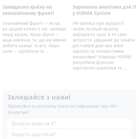
Захищаємо країну на
Зарплатна аналітика для IT
економічному фронті
у HURMA System
Економічний фронт — місце,
HR-фахівці при відкритті
де щодня кожен з нас захищає
нових позицій щоразу
нашу країну. Наша зброя —
вирішують одне й те саме
наші навички, те, що ми вміємо
непросте завдання: де знайти
робити краще за все. Наша
достовірні дані про рівні
сила — зароблені та ...
зарплат за конкретними
вакансіями? Команда HURMA
розробила функцію
зарплатної аналітики та ...
Залишайся з нами!
Підписуйся на розсилку корисної інформації про HR і
рекрутинг