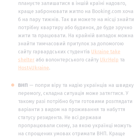
плануєте залишатися в іншій країні надовго,
краще забронювати житло на Booking.com хоча
б на пару тижнів. Так ви можете на місці знайти
потрібну квартиру або будинок, де буде зручно
жити та працювати. На крайній випадок можна
знайти тимчасовий притулок за допомогою
сайту гарвардських студентів
Ukraine take
shelter
або волонтерського сайту
UkrHelp
та
Host4Ukraine
.
ВНП
— попри віру та надію українців на швидку
перемогу, складна ситуація може затягтися. У
такому разі потрібно бути готовими розглядати
варіанти з видом на проживання та набуття
статусу резидента. Не всі держави
пропрацювали схему, за якою українці можуть
на спрощених умовах отримати ВНП. Краще