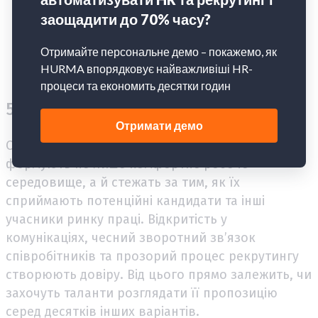
співробітникам із новонародженими дітьми.
Spotify компенсує витрати на збереження
яйцеклітин для співробітниць, які планують
материнство в майбутньому.
5. Репутація та відкритість компанії
Організації з сильним брендом роботодавця
формують не лише комфортне робоче
середовище, а й стежать за тим, як їх
сприймають потенційні кандидати та інші
учасники ринку праці. Відкритість у
комунікаціях, чесний зворотний зв’язок
співробітників та прозорий процес рекрутингу
створюють довіру. Від цього прямо залежить, чи
захочуть таланти розглядати її пропозицію
серед десятків інших варіантів.