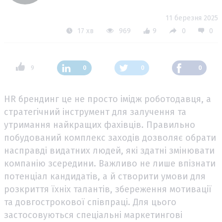
11 березня 2025
17 хв
969
9
0
0
9
0
0
0
HR брендинг це не просто імідж роботодавця, а
стратегічний інструмент для залучення та
утримання найкращих фахівців. Правильно
побудований комплекс заходів дозволяє обрати
насправді видатних людей, які здатні змінювати
компанію зсередини. Важливо не лише впізнати
потенціал кандидатів, а й створити умови для
розкриття їхніх талантів, збереження мотивації
та довгострокової співпраці. Для цього
застосовуються спеціальні маркетингові