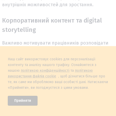
внутрішніх можливостей для зростання.
Корпоративний контент та digital
storytelling
Важливо мотивувати працівників розповідати
про свою кар’єру у вашій компанії, та це має
залишатися добровільним процесом. Для цього
Наш сайт використовує cookies для персоналізації
організації активно використовують канали для
контенту та аналізу нашого трафіку. Ознайомтеся з
демонстрації реального життя всередині
нашою
політикою конфіденційності
та
політикою
команди, такі як:
використання файлів cookie
, щоб дізнатися більше про
те, як саме ми обробляємо ваші особисті дані. Натискаючи
«Прийняти», ви погоджуєтеся з цими умовами.
Tiktok;
Прийняти
Instagram Reels;