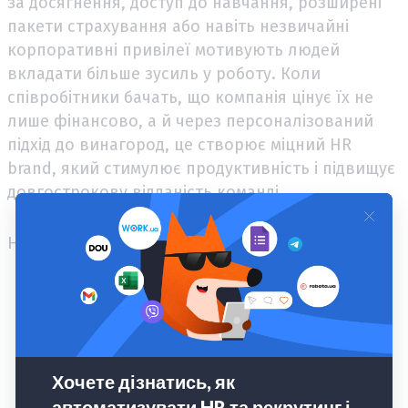
за досягнення, доступ до навчання, розширені
пакети страхування або навіть незвичайні
корпоративні привілеї мотивують людей
вкладати більше зусиль у роботу. Коли
співробітники бачать, що компанія цінує їх не
лише фінансово, а й через персоналізований
підхід до винагород, це створює міцний HR
brand, який стимулює продуктивність і підвищує
довгострокову відданість команді.
Наприклад:
Airbnb пропонує співробітникам річний
бюджет на подорожі, який вони можуть
використати для бронювання житла на
платформі.
Facebook (Meta) надає додаткові виплати