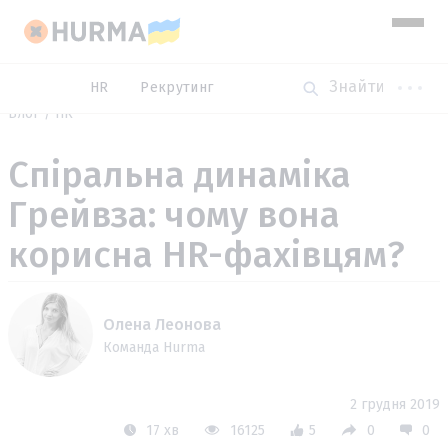
HR
Рекрутинг
Блог
HR
Спіральна динаміка
Грейвза: чому вона
корисна HR-фахівцям?
Олена Леонова
Команда Hurma
2 грудня 2019
17 хв
16125
5
0
0