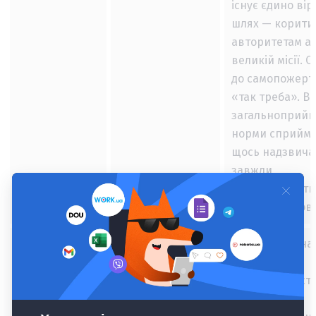
існує єдино ві
шлях — корити
авторитетам а
великій місії. 
до самопожерт
«так треба». Ви
загальноприйн
норми сприйма
щось надзвичай
завжди
супроводжуєть
почуттям пров
Помаранчевий
Амбіції
Людина йде на 
покращує
продуктивність
керується