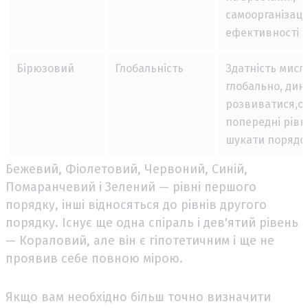
самоорганізації
ефективності с
Бірюзовий
Глобальність
Здатність мисл
глобально, дин
розвиватися,о
попередні рівні
шукати порядок 
Бежевий, Фіолетовий, Червоний, Синій,
Помаранчевий і Зелений — рівні першого
порядку, інші відносяться до рівнів другого
порядку. Існує ще одна спіраль і дев'ятий рівень
— Кораловий, але він є гіпотетичним і ще не
проявив себе повною мірою.
Якщо вам необхідно більш точно визначити