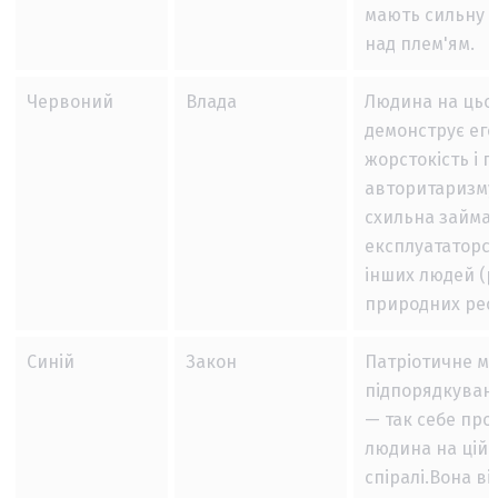
мають сильну 
над плем'ям.
Червоний
Влада
Людина на цьом
демонструє его
жорстокість і 
авторитаризму
схильна займа
експлуататорс
інших людей (ра
природних ресу
Синій
Закон
Патріотичне ми
підпорядкуванн
— так себе про
людина на цій
спіралі.Вона ві