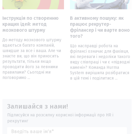
Інструкція по створенню
В активному пошуку: як
кращих ідей: метод
працює рекрутер-
мозкового штурму
фрілансер і чи варте воно
того?
До методу мозкового штурму
вдаються багато компаній,
Що насправді робота на
швидше за все і ваша. Але чи
фрілансі означає для фахівця,
знаєте ви, що він приносить
які переваги і недоліки такого
результати, тільки якщо
виду співпраці і чи є «підводні
проводити його за певними
камені»? Команда Hurma
правилами? Сьогодні ми
System вирішила розібратися
поговоримо ...
в цій темі і поділитися ...
Залишайся з нами!
Підписуйся на розсилку корисної інформації про HR і
рекрутинг