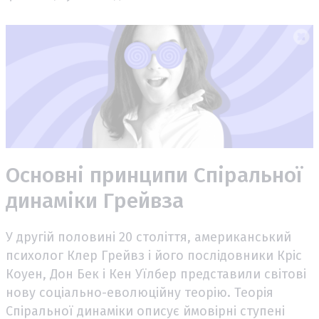
Основні принципи Спіральної
динаміки Грейвза
У другій половині 20 століття, американський
психолог Клер Грейвз і його послідовники Кріс
Коуен, Дон Бек і Кен Уїлбер представили світові
нову соціально-еволюційну теорію. Теорія
Спіральної динаміки описує ймовірні ступені