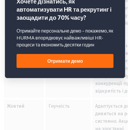
раціоналістич
мисленням.Гол
неї — дотриму
своїх інтересів 
виграти.
Зелений
Взаємовідносини
Орієнтується н
співтовариство
добробут оточу
прагне до спіл
росту. На зміну
конкуренції пр
відкритість і до
Жовтий
Гнучкість
Адаптується до 
дивиться на ре
системно. Акце
на зростанні,