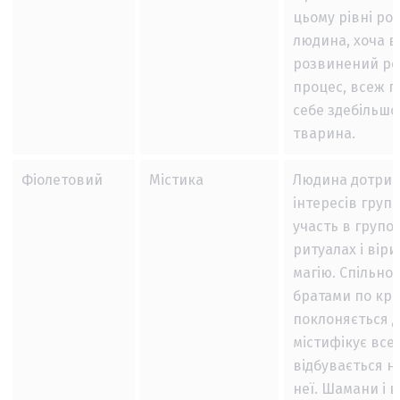
цьому рівні ро
людина, хоча в
розвинений р
процес, всеж 
себе здебільшо
тварина.
Фіолетовий
Містика
Людина дотрим
інтересів групи
участь в групо
ритуалах і віри
магію. Спільно 
братами по кро
поклоняється д
містифікує все
відбувається н
неї. Шамани і в