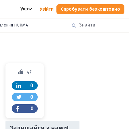
Укр
Увійти
Спробувати безкоштовно
влення HURMA
47
0
0
0
Залишайся з нами!