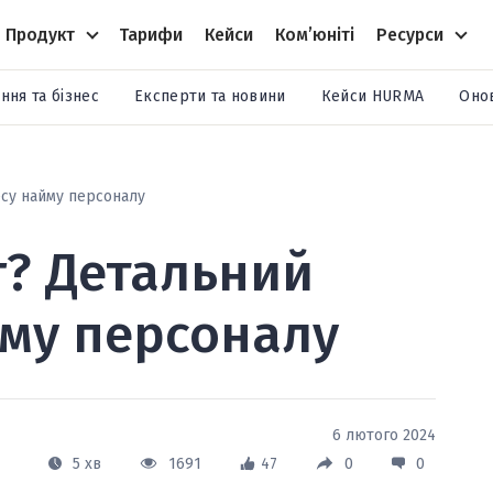
Продукт
Тарифи
Кейси
Комʼюніті
Ресурси
ння та бізнес
Експерти та новини
Кейси HURMA
Оно
су найму персоналу
г? Детальний
йму персоналу
6 лютого 2024
5 хв
1691
47
0
0