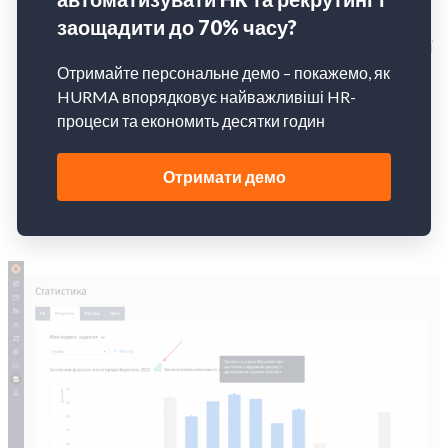
ринковими значеннями аналогічної посади;
формувати бюджет рекрутингу для посади, якої
раніше не існувало в компанії;
отримувати правдиві дані ринку зарплат з ІТ-
посад для підготовки Job Offer кандидатам;
формувати зарплатне пропонування
працівнику після Performance review.