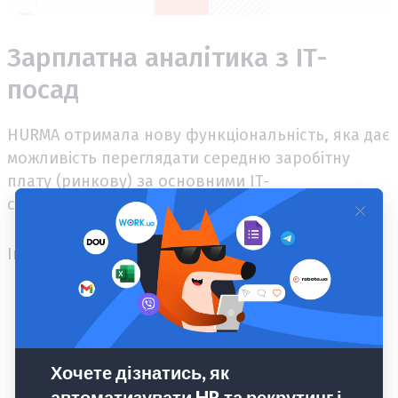
Зарплатна аналітика з IT-
посад
HURMA отримала нову функціональність, яка дає
можливість переглядати середню заробітну
плату (ринкову) за основними IT-
спеціальностями.
Інструмент дає можливість:
формувати зарплатне пропонування для
вакансії;
порівнювати очікування кандидата з