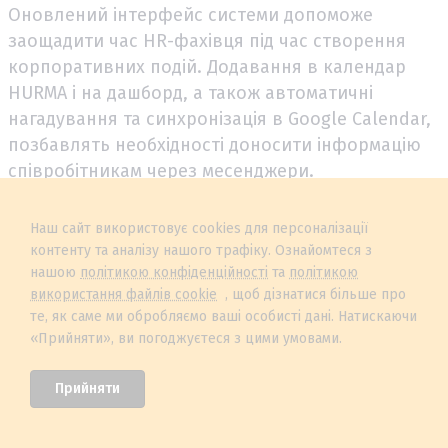
Оновлений інтерфейс системи допоможе
заощадити час HR-фахівця під час створення
корпоративних подій. Додавання в календар
HURMA і на дашборд, а також автоматичні
нагадування та синхронізація в Google Calendar,
позбавлять необхідності доносити інформацію
співробітникам через месенджери.
API для рекрутингу
Наш сайт використовує cookies для персоналізації
контенту та аналізу нашого трафіку. Ознайомтеся з
нашою
політикою конфіденційності
та
політикою
У HURMA з’явилися нові можливості для
використання файлів cookie
, щоб дізнатися більше про
отримання даних щодо кандидатів, вакансій,
те, як саме ми обробляємо ваші особисті дані. Натискаючи
рекрутерів, руху кандидатів етапами вакансії
«Прийняти», ви погоджуєтеся з цими умовами.
безпосередньо із системи.
Прийняти
Користувачі можуть отримувати інформацію для
своїх систем, формувати розширені звіти або