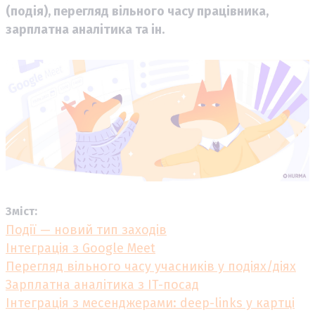
(подія), перегляд вільного часу працівника,
зарплатна аналітика та ін.
Зміст:
Події — новий тип заходів
Інтеграція з Google Meet
Перегляд вільного часу учасників у подіях/діях
Зарплатна аналітика з IT-посад
Інтеграція з месенджерами: deep-links у картці