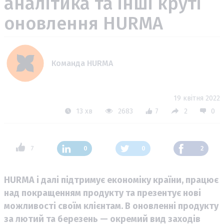
аналітика та інші круті
оновлення HURMA
Команда HURMA
19 квітня 2022
13 хв
2683
7
2
0
7
0
0
2
HURMA і далі підтримує економіку країни, працює
над покращенням продукту та презентує нові
можливості своїм клієнтам. В оновленні продукту
за лютий та березень — окремий вид заходів