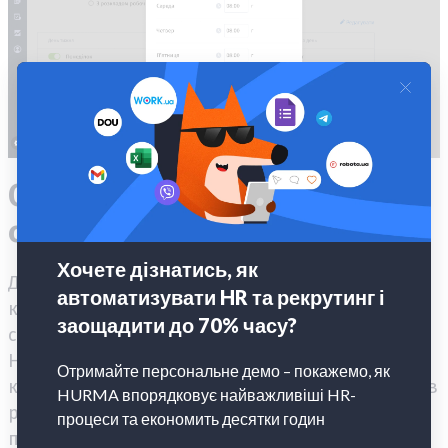
Оновлений календар
співробітника
Для нас важливо, щоб зручно було всім
користувачам – як HR-фахівцям, так і кожному
співробітнику компанії, який використовує
Hurma System. Тому ми створили новий
календар співробітника. Зараз він знаходиться в
розділі «Профіль». Тут зібрані всі корпоративні
події компанії, дні народження й важливі дати.