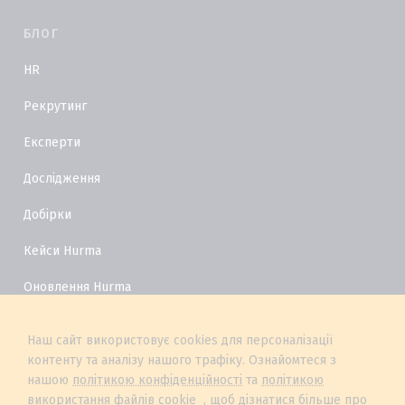
БЛОГ
HR
Рекрутинг
Експерти
Дослідження
Добірки
Кейси Hurma
Оновлення Hurma
HR Глосарій
Наш сайт використовує cookies для персоналізації
контенту та аналізу нашого трафіку. Ознайомтеся з
нашою
політикою конфіденційності
та
політикою
використання файлів cookie
, щоб дізнатися більше про