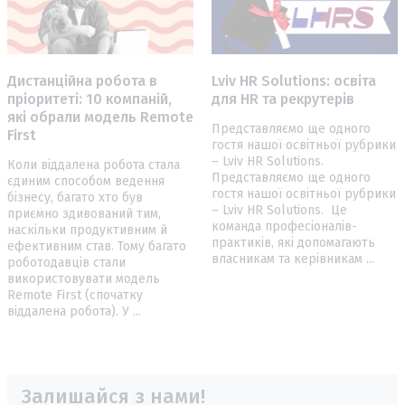
Дистанційна робота в
Lviv HR Solutions: освіта
пріоритеті: 10 компаній,
для HR та рекрутерів
які обрали модель Remote
Представляємо ще одного
First
гостя нашої освітньої рубрики
– Lviv HR Solutions.
Коли віддалена робота стала
Представляємо ще одного
єдиним способом ведення
гостя нашої освітньої рубрики
бізнесу, багато хто був
– Lviv HR Solutions. Це
приємно здивований тим,
команда професіоналів-
наскільки продуктивним й
практиків, які допомагають
ефективним став. Тому багато
власникам та керівникам ...
роботодавців стали
використовувати модель
Remote First (спочатку
віддалена робота). У ...
Залишайся з нами!