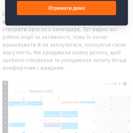
Сподіваємося, кожен високо оцінить нову
можливість - тепер запит на відсутність можна
створити просто з календаря. Тут видно всі
робочі події та активності, тому їх легко
враховувати й не заплутатися, плануючи свою
відсутність. Ми продумали кожну деталь, щоб
зробити створення та узгодження запиту більш
комфортним і швидким.