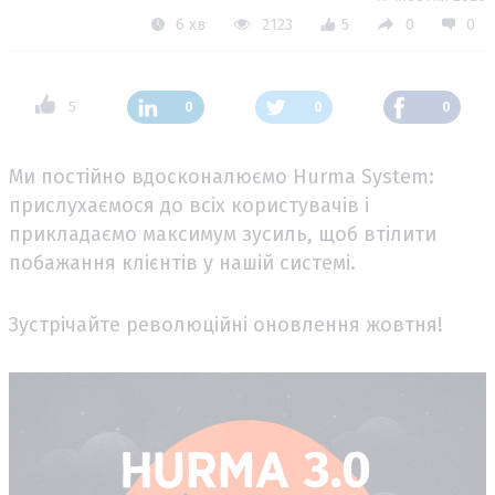
6 хв
2123
5
0
0
5
0
0
0
Ми постійно вдосконалюємо Hurma System:
прислухаємося до всіх користувачів і
прикладаємо максимум зусиль, щоб втілити
побажання клієнтів у нашій системі.
Зустрічайте революційні оновлення жовтня!